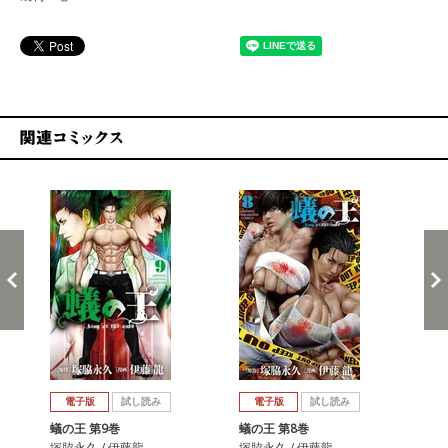
関連コミックス
戻る
進む
電子版
試し読み
電子版
試し読み
蟻の王 第9巻
蟻の王 第8巻
蟻の
塚脇永久 / 伊藤龍
塚脇永久 / 伊藤龍
塚脇