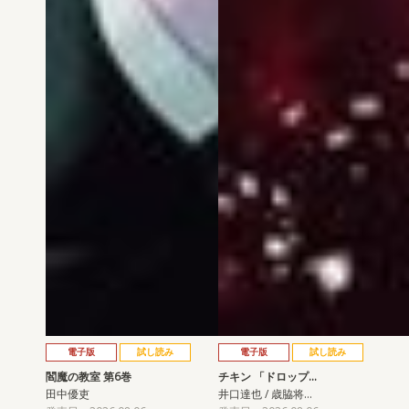
電子版
試し読み
電子版
試し読み
閻魔の教室 第6巻
チキン 「ドロップ…
田中優吏
井口達也 / 歳脇将…