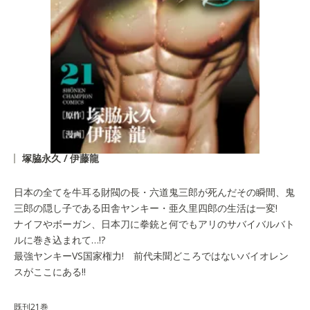
塚脇永久 / 伊藤龍
日本の全てを牛耳る財閥の長・六道鬼三郎が死んだその瞬間、鬼
三郎の隠し子である田舎ヤンキー・亜久里四郎の生活は一変!
ナイフやボーガン、日本刀に拳銃と何でもアリのサバイバルバト
ルに巻き込まれて…!?
最強ヤンキーVS国家権力! 前代未聞どころではないバイオレン
スがここにある!!
既刊21巻