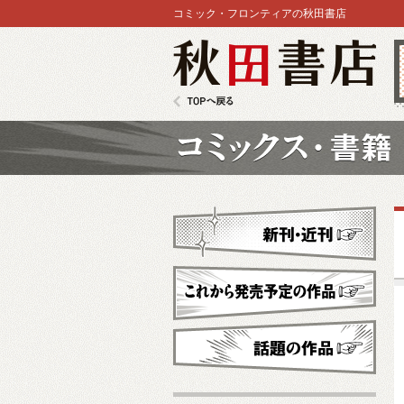
コミック・フロンティアの秋田書店
秋田書店
TOPへ戻る
コミックス
新刊・近刊
これから発売予定
話題の作品