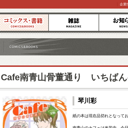
企業
コミックス
雑誌
お知らせ
Cafe南青山骨董通り いちば
琴川彩
紙の本は現在品切れとなって
南青山のカフェは改装中。今