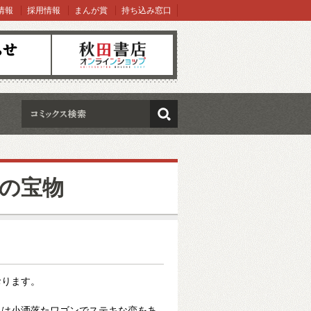
情報
採用情報
まんが賞
持ち込み窓口
オンラインショップ
検索
んの宝物
おります。
日は小洒落たワゴンでステキな恋をあ