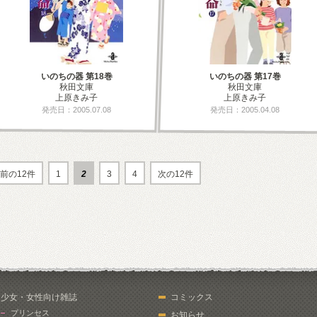
いのちの器 第18巻
いのちの器 第17巻
秋田文庫
秋田文庫
上原きみ子
上原きみ子
発売日：2005.07.08
発売日：2005.04.08
前の12件
1
2
3
4
次の12件
少女・女性向け雑誌
コミックス
プリンセス
お知らせ