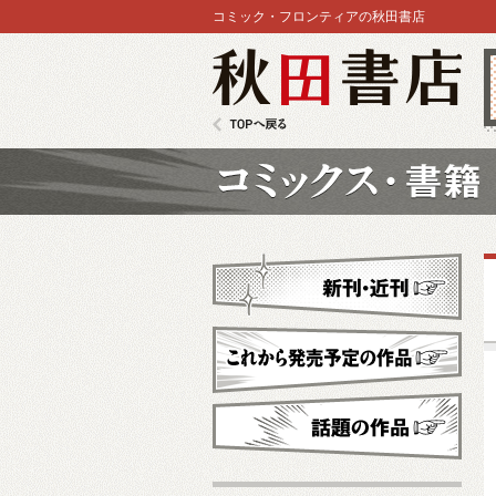
コミック・フロンティアの秋田書店
秋田書店
TOPへ戻る
コミックス
新刊・近刊
これから発売予定
話題の作品