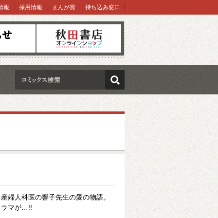
情報
採用情報
まんが賞
持ち込み窓口
オンラインショップ
検索
る産婦人科医の響子先生の愛の物語。
ラマが…!!