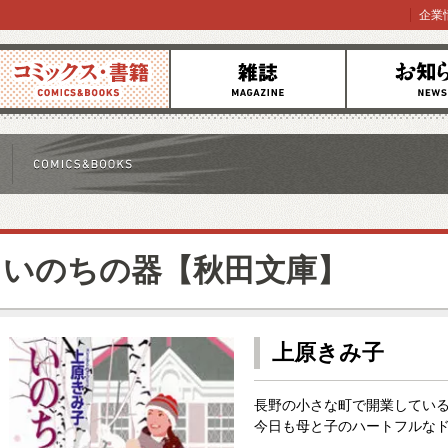
企業
コミックス
雑誌
お知らせ
いのちの器【秋田文庫】
上原きみ子
長野の小さな町で開業してい
今日も母と子のハートフルなド