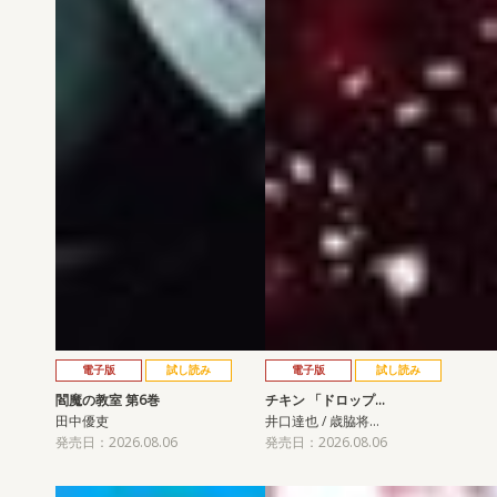
電子版
試し読み
電子版
試し読み
閻魔の教室 第6巻
チキン 「ドロップ…
田中優吏
井口達也 / 歳脇将…
発売日：2026.08.06
発売日：2026.08.06