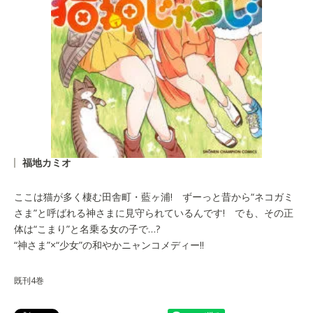
福地カミオ
ここは猫が多く棲む田舎町・藍ヶ浦! ずーっと昔から“ネコガミ
さま”と呼ばれる神さまに見守られているんです! でも、その正
体は“こまり”と名乗る女の子で…?
“神さま”×“少女”の和やかニャンコメディー!!
既刊4巻