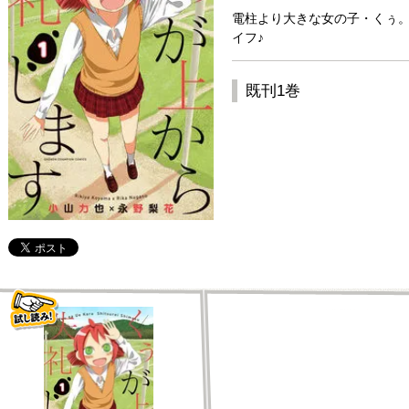
電柱より大きな女の子・くぅ
イフ♪
既刊1巻