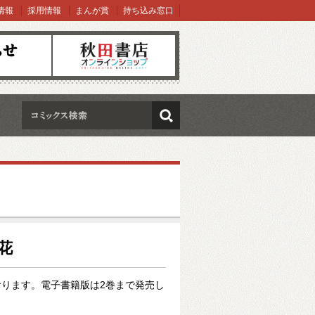
情報
採用情報
まんが賞
持ち込み窓口
オンラインショップ
検索
梨花
ります。電子書籍版は2巻まで発売し