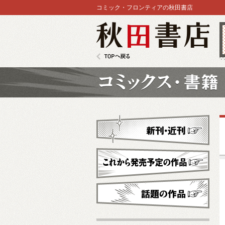
コミック・フロンティアの秋田書店
秋田書店
TOPへ戻る
コミックス
新刊・近刊
これから発売予定
話題の作品