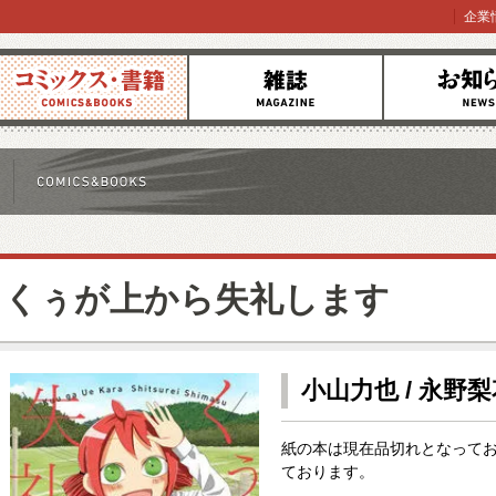
企業
コミックス
雑誌
お知らせ
くぅが上から失礼します
小山力也 / 永野
紙の本は現在品切れとなってお
ております。