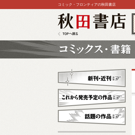
コミック・フロンティアの秋田書店
秋田書店
TOPへ戻る
コミックス
新刊・近刊
これから発売予定
話題の作品