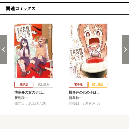
関連コミックス
戻る
進む
電子版
試し読み
電子版
試し読み
博多弁の女の子は…
博多弁の女の子は…
博
新島秋一
新島秋一
新
発売日：2022.07.20
発売日：2019.07.08
発売