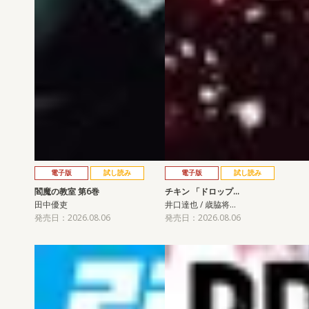
電子版
試し読み
電子版
試し読み
閻魔の教室 第6巻
チキン 「ドロップ…
田中優吏
井口達也 / 歳脇将…
発売日：2026.08.06
発売日：2026.08.06