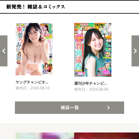
新発売！雑誌&コミックス
ヤングチャンピオ…
チャ
週刊少年チャンピ…
発売日：2026.08.10
発売
発売日：2026.08.06
雑誌一覧