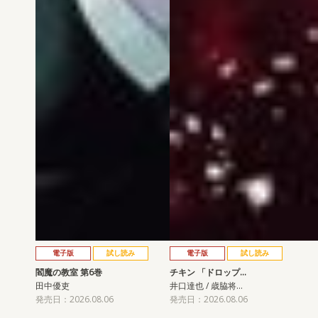
電子版
試し読み
電子版
試し読み
閻魔の教室 第6巻
チキン 「ドロップ…
田中優吏
井口達也 / 歳脇将…
発売日：2026.08.06
発売日：2026.08.06