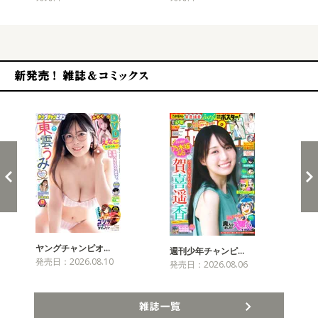
新発売！雑誌&コミックス
ヤングチャンピオ…
チャ
週刊少年チャンピ…
発売日：2026.08.10
発売
発売日：2026.08.06