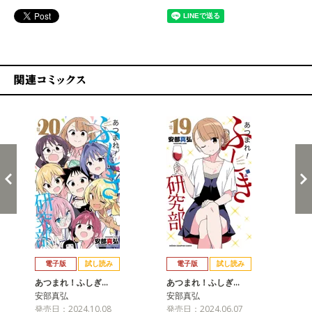
関連コミックス
戻る
進む
電子版
試し読み
電子版
試し読み
あつまれ！ふしぎ…
あつまれ！ふしぎ…
あ
安部真弘
安部真弘
安
発売日：2024.10.08
発売日：2024.06.07
発売