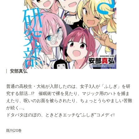
安部真弘
普通の高校生・大祐が入部したのは、女子3人が「ふしぎ」を研
究する部活…!? 催眠術で裸を見たり、マジック用のハトを捕ま
えたり、呪いのお面を被らされたり、ちょっとうらやましい苦難
が続く…。
ドタバタほのぼの、ときどきエッチな“ふしぎ”コメディ!
既刊20巻