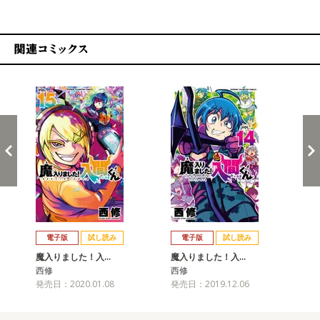
関連コミックス
戻る
進む
電子版
試し読み
電子版
試し読み
魔入りました！入…
魔入りました！入…
魔
西修
西修
西
発売日：2020.01.08
発売日：2019.12.06
発売