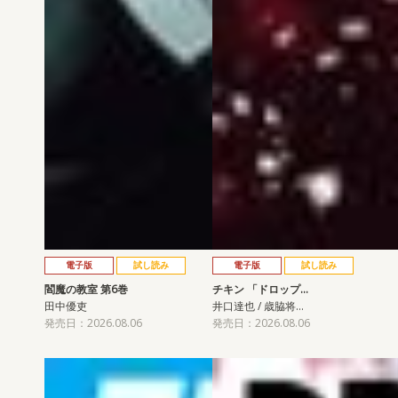
電子版
試し読み
電子版
試し読み
閻魔の教室 第6巻
チキン 「ドロップ…
田中優吏
井口達也 / 歳脇将…
発売日：2026.08.06
発売日：2026.08.06