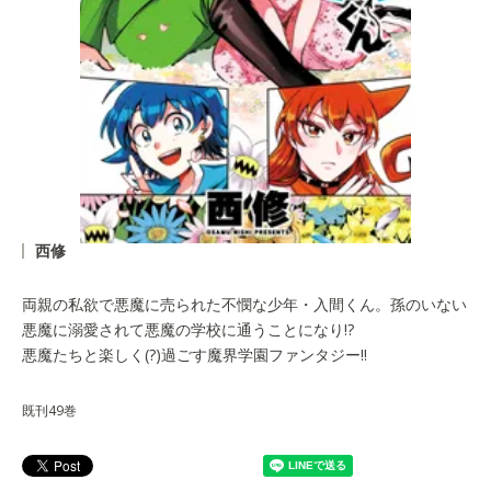
西修
両親の私欲で悪魔に売られた不憫な少年・入間くん。孫のいない
悪魔に溺愛されて悪魔の学校に通うことになり!?
悪魔たちと楽しく(?)過ごす魔界学園ファンタジー!!
既刊49巻