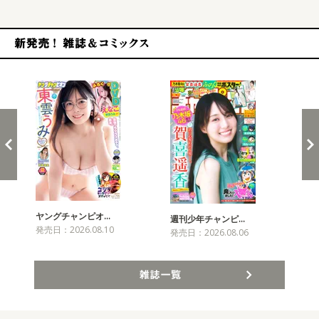
新発売！雑誌&コミックス
ヤングチャンピオ…
チャ
週刊少年チャンピ…
発売日：2026.08.10
発売
発売日：2026.08.06
雑誌一覧