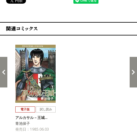
関連コミックス
戻る
進む
電子版
試し読み
アルカサル－王城…
青池保子
発売日：1985.06.03