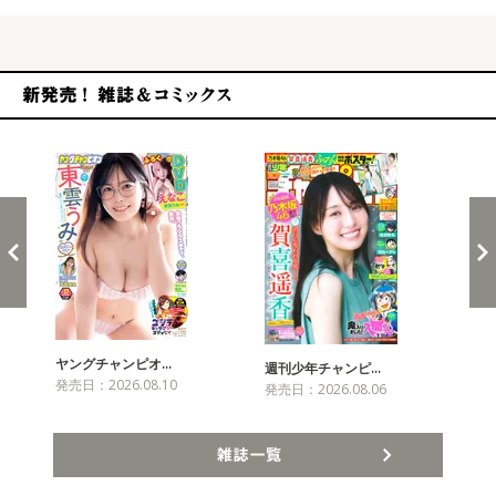
新発売！雑誌&コミックス
ヤングチャンピオ…
チャ
週刊少年チャンピ…
発売日：2026.08.10
発売
発売日：2026.08.06
雑誌一覧