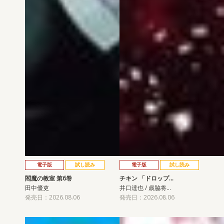
電子版
試し読み
電子版
試し読み
閻魔の教室 第6巻
チキン 「ドロップ…
田中優吏
井口達也 / 歳脇将…
発売日：2026.08.06
発売日：2026.08.06