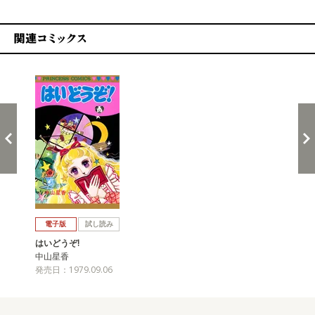
関連コミックス
戻る
進む
電子版
試し読み
はいどうぞ!
中山星香
発売日：1979.09.06