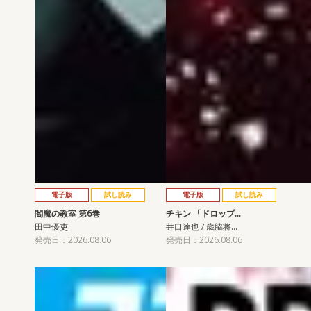
電子版
試し読み
電子版
試し読み
閻魔の教室 第6巻
チキン 「ドロップ…
田中優吏
井口達也 / 歳脇将…
発売日：2026.08.06
発売日：2026.08.06