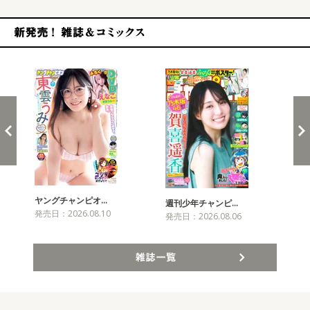
新発売！雑誌&コミックス
ヤングチャンピオ…
チャ
週刊少年チャンピ…
発売日：2026.08.10
発売
発売日：2026.08.06
雑誌一覧