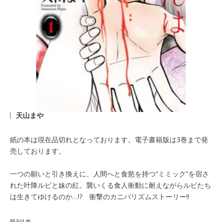
天山まや
紙の本は現在品切れとなっております。電子書籍版は3巻まで発
売しております。
一つの願いと引き換えに、人間へと食慾を持つ“ミミック”を宿さ
れた叶降ルビと妹の紅。襲いくる食人衝動に耐えながらルビたち
は生きてゆけるのか…!? 衝撃のカニバリズムストーリー!!
既刊1巻