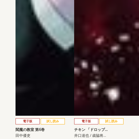
電子版
試し読み
電子版
試し読み
閻魔の教室 第6巻
チキン 「ドロップ…
田中優吏
井口達也 / 歳脇将…