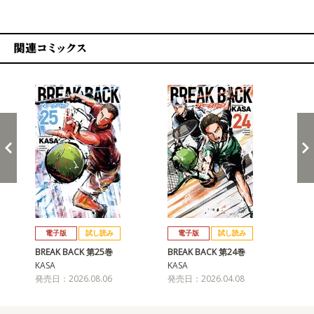
関連コミックス
戻る
進む
電子版
試し読み
電子版
試し読み
BREAK BACK 第25巻
BREAK BACK 第24巻
BR
KASA
KASA
KA
発売日：2026.08.06
発売日：2026.04.08
発売