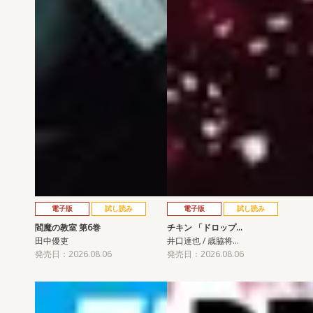
電子版
試し読み
電子版
試し読み
閻魔の教室 第6巻
チキン 「ドロップ…
田中優吏
井口達也 / 歳脇将…
発売日：2026.08.06
発売日：2026.08.06