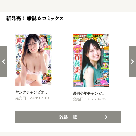
新発売！雑誌&コミックス
ヤングチャンピオ…
チャ
週刊少年チャンピ…
発売日：2026.08.10
発売
発売日：2026.08.06
雑誌一覧