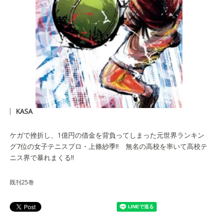
KASA
ケガで挫折し、1億円の借金を背負ってしまった元世界ランキン
グ7位の女子テニスプロ・上條紗季!! 無名の高校を率いて高校テ
ニス界で暴れまくる!!
既刊25巻