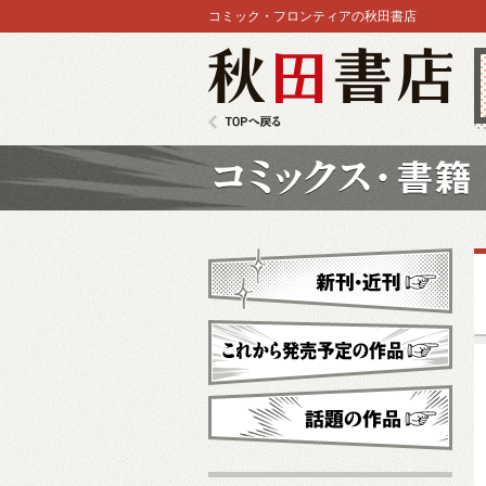
コミック・フロンティアの秋田書店
秋田書店
TOPへ戻る
コミックス
新刊・近刊
これから発売予定
話題の作品