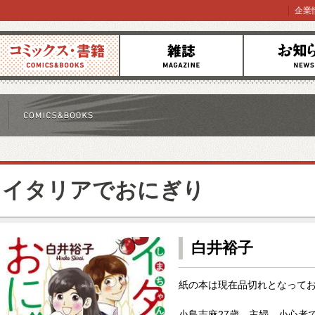
企業
コミックス
雑誌
お知らせ
イタリアでおにぎり
白井裕子
紙の本は現在品切れとなって
小島志麻27歳、主婦。小心者