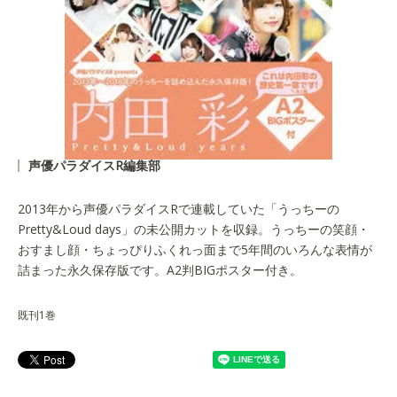
声優パラダイスR編集部
2013年から声優パラダイスRで連載していた「うっちーの
Pretty&Loud days」の未公開カットを収録。うっちーの笑顔・
おすまし顔・ちょっぴりふくれっ面まで5年間のいろんな表情が
詰まった永久保存版です。A2判BIGポスター付き。
既刊1巻