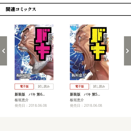
関連コミックス
戻る
進む
電子版
試し読み
電子版
試し読み
新装版 バキ 第6…
新装版 バキ 第5…
新
板垣恵介
板垣恵介
板
発売日：2018.06.08
発売日：2018.06.08
発売