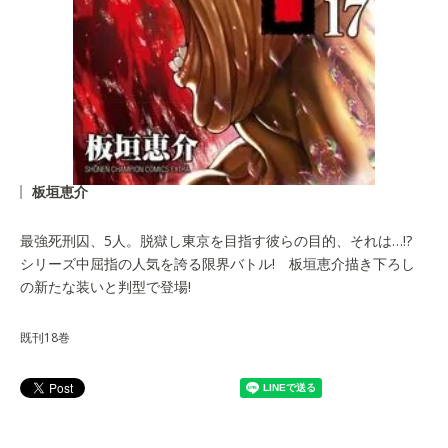
板垣恵介
最強死刑囚、5人。脱獄し東京を目指す彼らの目的、それは…!?
シリーズ中屈指の人気を誇る限界バトル! 板垣恵介描き下ろし
の新たな装いと判型で登場!
既刊18巻