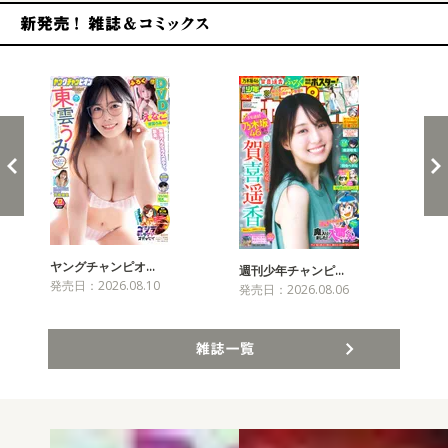
新発売！雑誌&コミックス
ヤングチャンピオ…
チャ
週刊少年チャンピ…
発売日：2026.08.10
発売
発売日：2026.08.06
雑誌一覧