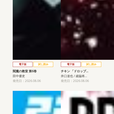
電子版
試し読み
電子版
試し読み
閻魔の教室 第6巻
チキン 「ドロップ…
田中優吏
井口達也 / 歳脇将…
発売日：2026.08.06
発売日：2026.08.06