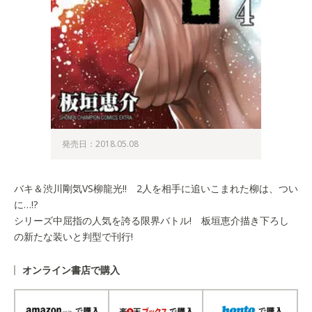
発売日：2018.05.08
バキ＆渋川剛気VS柳龍光!! 2人を相手に追いこまれた柳は、つい
に…!?
シリーズ中屈指の人気を誇る限界バトル! 板垣恵介描き下ろし
の新たな装いと判型で刊行!
オンライン書店で購入