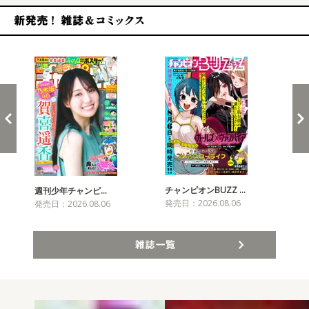
新発売！雑誌&コミックス
チャンピオンBUZZ …
週刊少年チャンピ…
月
発売日：2026.08.06
発売日：2026.08.06
発売
雑誌一覧