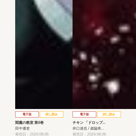
電子版
試し読み
電子版
試し読み
閻魔の教室 第6巻
チキン 「ドロップ…
田中優吏
井口達也 / 歳脇将…
発売日：2026.08.06
発売日：2026.08.06