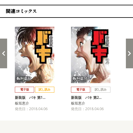
関連コミックス
戻る
進む
電子版
試し読み
電子版
試し読み
新装版 バキ 第1…
新装版 バキ 第2…
新
板垣恵介
板垣恵介
板
発売日：2018.04.06
発売日：2018.04.06
発売