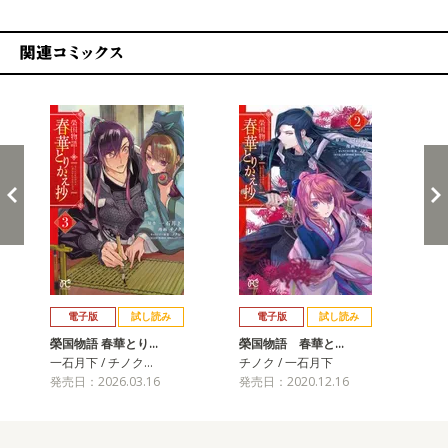
関連コミックス
戻る
進む
電子版
試し読み
電子版
試し読み
榮国物語 春華とり…
榮国物語 春華と…
榮
一石月下 / チノク…
チノク / 一石月下
チノ
発売日：2026.03.16
発売日：2020.12.16
発売