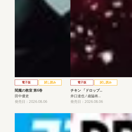
電子版
試し読み
電子版
試し読み
閻魔の教室 第6巻
チキン 「ドロップ…
田中優吏
井口達也 / 歳脇将…
発売日：2026.08.06
発売日：2026.08.06