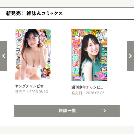
新発売！雑誌&コミックス
ヤングチャンピオ…
チャ
週刊少年チャンピ…
発売日：2026.08.10
発売
発売日：2026.08.06
雑誌一覧