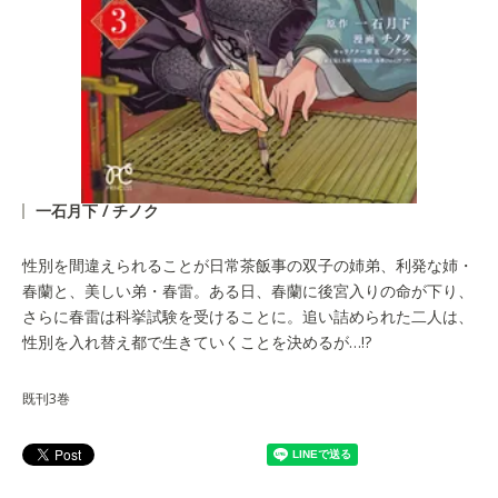
一石月下 / チノク
性別を間違えられることが日常茶飯事の双子の姉弟、利発な姉・
春蘭と、美しい弟・春雷。ある日、春蘭に後宮入りの命が下り、
さらに春雷は科挙試験を受けることに。追い詰められた二人は、
性別を入れ替え都で生きていくことを決めるが…!?
既刊3巻