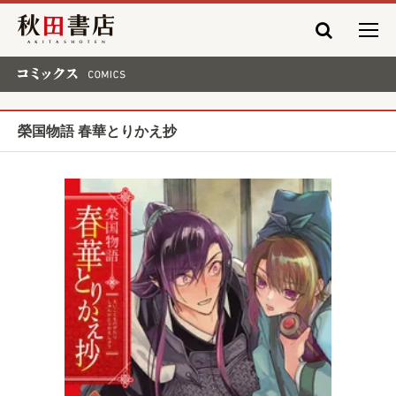
秋田書店
コミックス COMICS
榮国物語 春華とりかえ抄