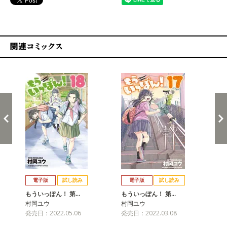
関連コミックス
戻る
進む
電子版
試し読み
電子版
試し読み
もういっぽん！ 第…
もういっぽん！ 第…
も
村岡ユウ
村岡ユウ
村
発売日：2022.05.06
発売日：2022.03.08
発売