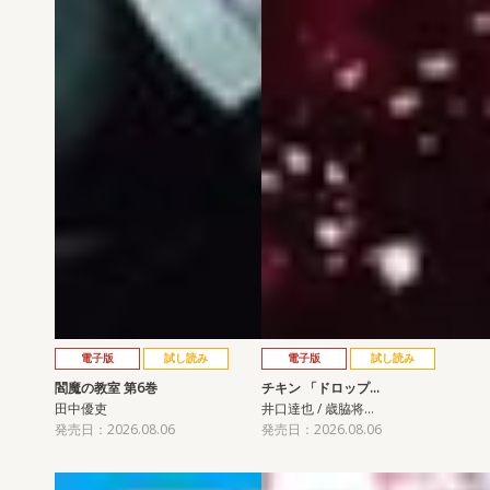
電子版
試し読み
電子版
試し読み
閻魔の教室 第6巻
チキン 「ドロップ…
田中優吏
井口達也 / 歳脇将…
発売日：2026.08.06
発売日：2026.08.06