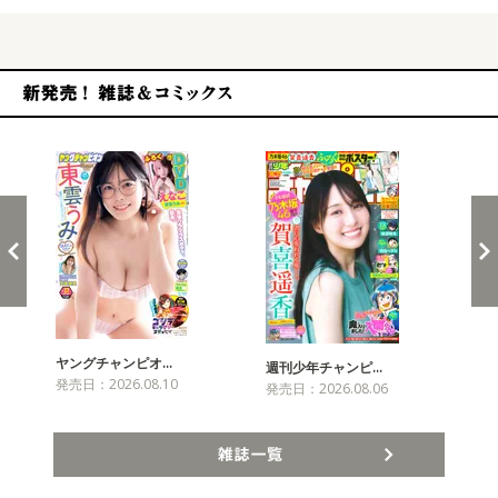
新発売！雑誌&コミックス
ヤングチャンピオ…
チャ
週刊少年チャンピ…
発売日：2026.08.10
発売
発売日：2026.08.06
雑誌一覧