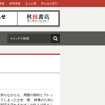
情報
採用情報
まんが賞
持ち込み窓口
オンラインショップ
検索
を持ちながらも、周囲の期待とプレッ
てしまった少女・燿。 静養のために
の別荘を訪れるがそこの住人は皆どこ