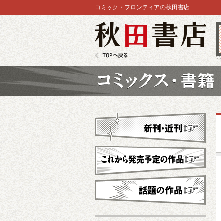
コミック・フロンティアの秋田書店
秋田書店
TOPへ戻る
コミックス
新刊・近刊
これから発売予定
話題の作品