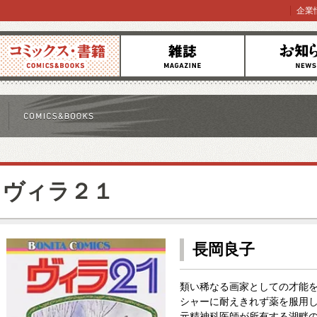
企業
コミックス
雑誌
お知らせ
ヴィラ２１
長岡良子
類い稀なる画家としての才能
シャーに耐えきれず薬を服用し
元精神科医師が所有する湖畔