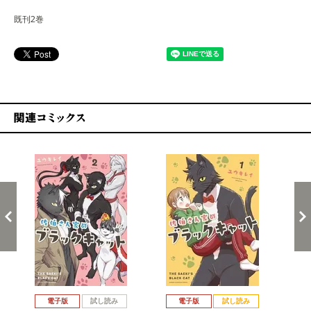
既刊2巻
関連コミックス
戻る
進む
電子版
試し読み
電子版
試し読み