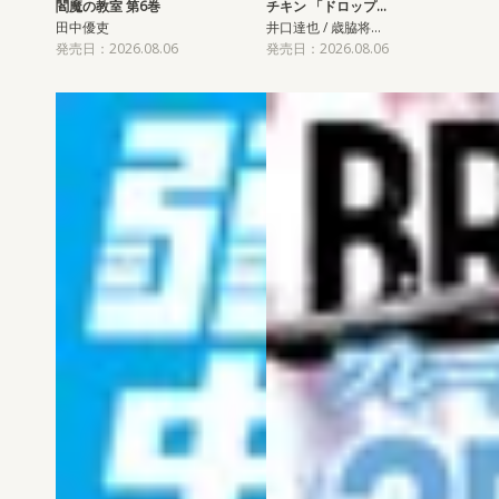
閻魔の教室 第6巻
チキン 「ドロップ…
田中優吏
井口達也 / 歳脇将…
発売日：2026.08.06
発売日：2026.08.06