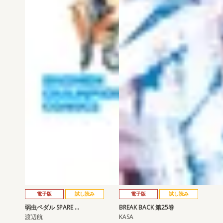
電子版
試し読み
電子版
試し読み
弱虫ペダル SPARE …
BREAK BACK 第25巻
渡辺航
KASA