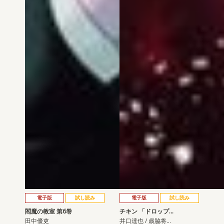
電子版
試し読み
電子版
試し読み
閻魔の教室 第6巻
チキン 「ドロップ…
田中優吏
井口達也 / 歳脇将…