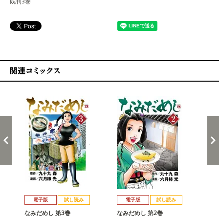
既刊3巻
関連コミックス
戻る
進む
電子版
試し読み
電子版
試し読み
なみだめし 第3巻
なみだめし 第2巻
な