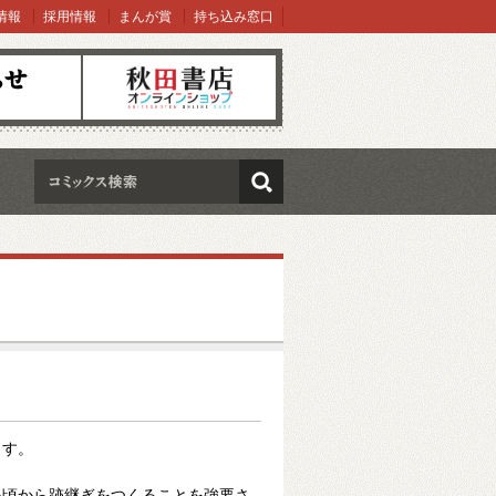
情報
採用情報
まんが賞
持ち込み窓口
オンラインショップ
検索
ます。
い頃から跡継ぎをつくることを強要さ