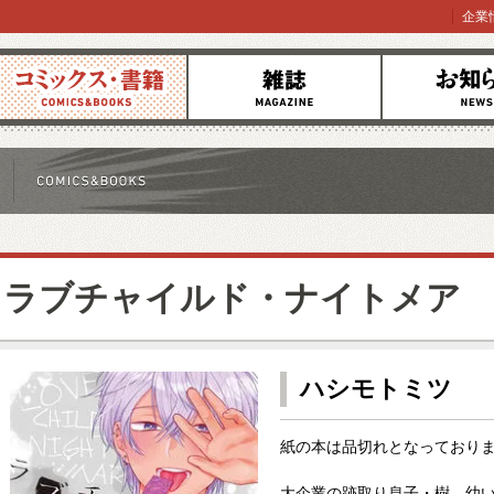
企業
コミックス
雑誌
お知らせ
ラブチャイルド・ナイトメア
ハシモトミツ
紙の本は品切れとなっており
大企業の跡取り息子・樹。幼