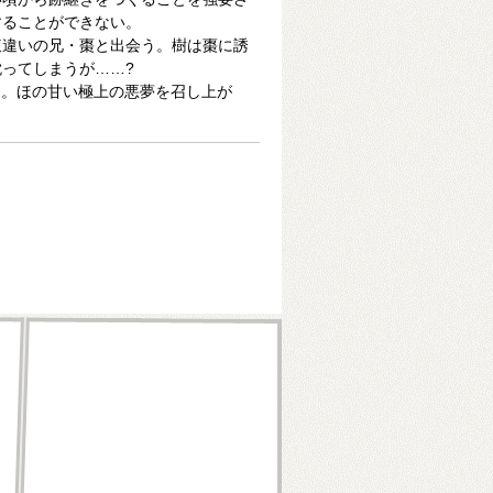
することができない。
腹違いの兄・棗と出会う。樹は棗に誘
ってしまうが……?
ん。ほの甘い極上の悪夢を召し上が