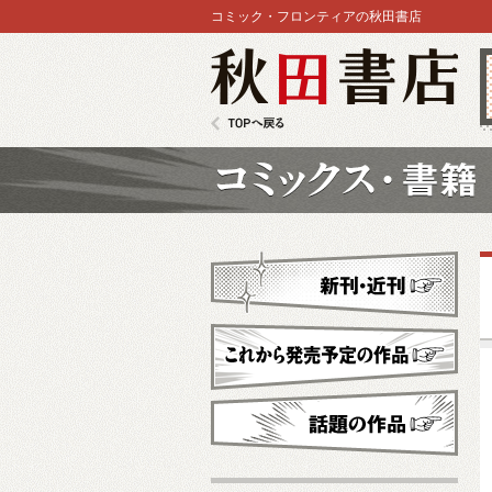
コミック・フロンティアの秋田書店
秋田書店
TOPへ戻る
コミックス
新刊・近刊
これから発売予定
話題の作品