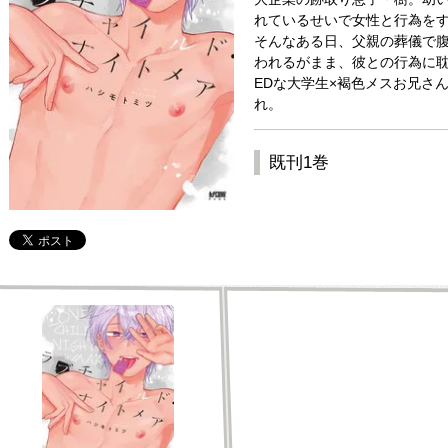
れているせいで女性と行為を
そんなある日、父親の葬儀で
われるがまま、彼との行為に耽
EDな大学生×褐色メスお兄さ
れ。
既刊1巻