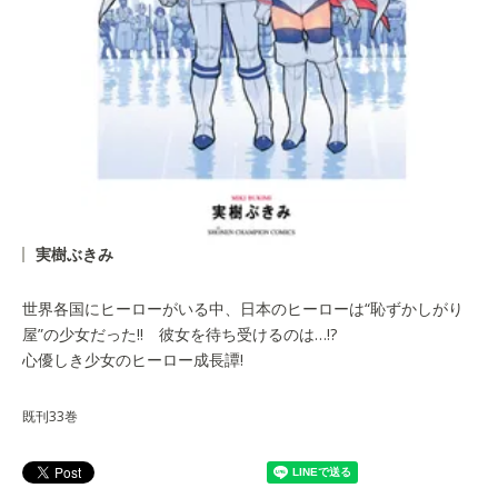
実樹ぶきみ
世界各国にヒーローがいる中、日本のヒーローは“恥ずかしがり
屋”の少女だった!! 彼女を待ち受けるのは…!?
心優しき少女のヒーロー成長譚!
既刊33巻