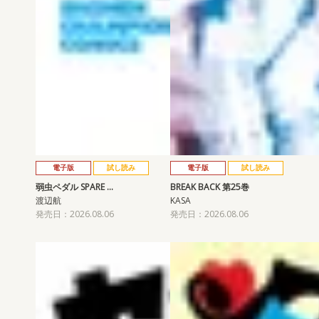
電子版
試し読み
電子版
試し読み
弱虫ペダル SPARE …
BREAK BACK 第25巻
渡辺航
KASA
発売日：2026.08.06
発売日：2026.08.06