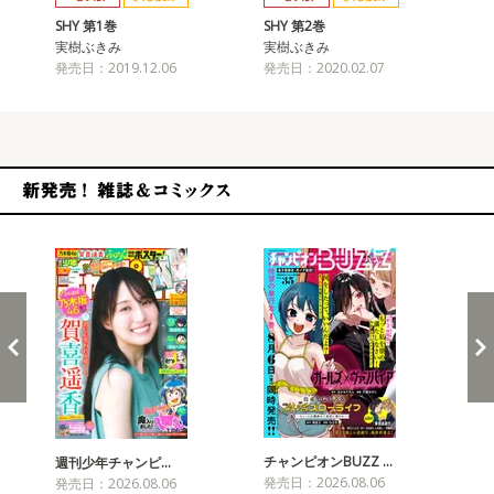
SHY 第1巻
SHY 第2巻
SH
実樹ぶきみ
実樹ぶきみ
実
発売日：2019.12.06
発売日：2020.02.07
発売
新発売！雑誌&コミックス
チャンピオンBUZZ …
週刊少年チャンピ…
月
発売日：2026.08.06
発売日：2026.08.06
発売