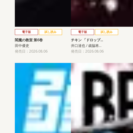
電子版
試し読み
電子版
試し読み
閻魔の教室 第6巻
チキン 「ドロップ…
田中優吏
井口達也 / 歳脇将…
発売日：2026.08.06
発売日：2026.08.06