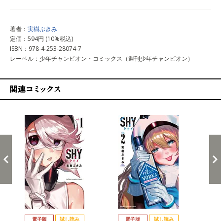
著者：
実樹ぶきみ
定価：594円 (10%税込)
ISBN：978-4-253-28074-7
レーベル：少年チャンピオン・コミックス（週刊少年チャンピオン）
関連コミックス
戻る
進む
電子版
試し読み
電子版
試し読み