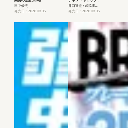
閻魔の教室 第6巻
チキン 「ドロップ…
田中優吏
井口達也 / 歳脇将…
発売日：2026.08.06
発売日：2026.08.06