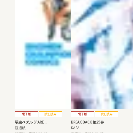
電子版
試し読み
電子版
試し読み
弱虫ペダル SPARE …
BREAK BACK 第25巻
渡辺航
KASA