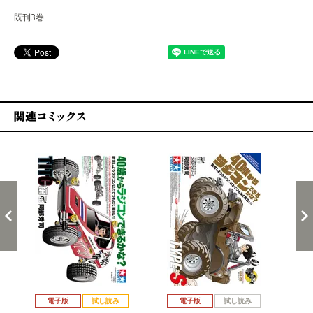
既刊3巻
関連コミックス
戻る
進む
電子版
試し読み
電子版
試し読み