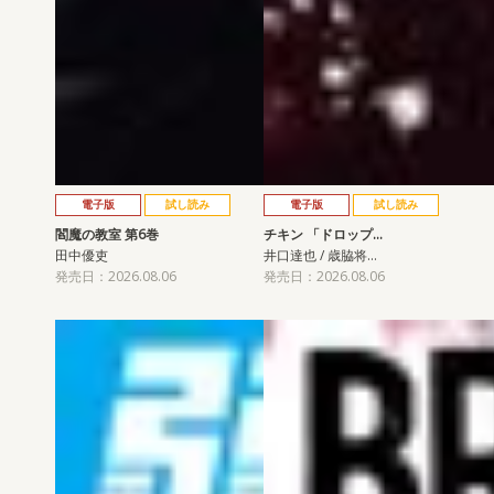
電子版
試し読み
電子版
試し読み
閻魔の教室 第6巻
チキン 「ドロップ…
田中優吏
井口達也 / 歳脇将…
発売日：2026.08.06
発売日：2026.08.06