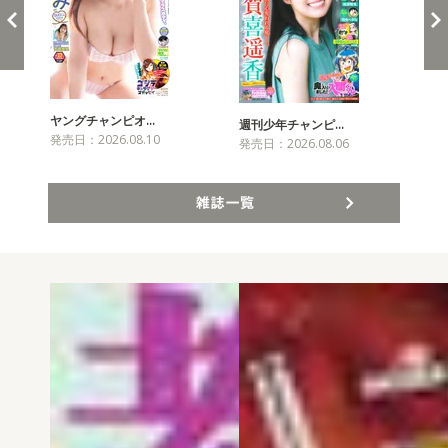
ヤングチャンピオ…
チャ
週刊少年チャンピ…
発売日：2026.08.10
発売
発売日：2026.08.06
雑誌一覧