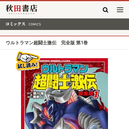
秋田書店
コミックス COMICS
ウルトラマン超闘士激伝 完全版 第1巻