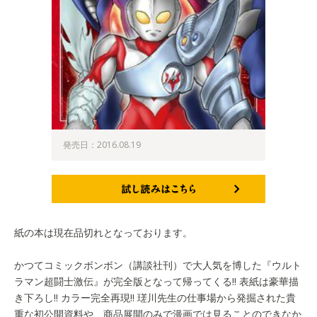
発売日：2016.08.19
試し読みはこちら
紙の本は現在品切れとなっております。
かつてコミックボンボン（講談社刊）で大人気を博した『ウルト
ラマン超闘士激伝』が完全版となって帰ってくる!! 表紙は豪華描
き下ろし!! カラー完全再現!! 瑳川先生の仕事場から発掘された貴
重な初公開資料や、商品展開のみで漫画では見ることのできなか