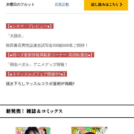
木曜日のフルット
石黒正数
【●シネマ・プレビュー●】
「大脱出」
秋田書店男性誌連合試写会300組600名ご招待！
【●弱ペダ最新情報満載新コーナー :高回転通信●】
「弱虫ペダル」アニメグッズ情報！
【●３マッスルズフェア開催中!!●】
描き下ろしマッスルコラボ漫画5P掲載!!
新発売！雑誌&コミックス