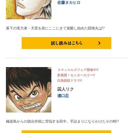
佐藤タカヒロ
幕下の実力者・天雷を前にここにきて覚醒し始めた闘海丸は!?
試し読みはこちら
３マッスルズフェア開催中!!
新展開！センターカラー!!
白熱脱獄ドラマ!!
囚人リク
瀬口忍
極楽島からの脱出作戦に苦悩する田中。手詰まりになりかけたその時!?