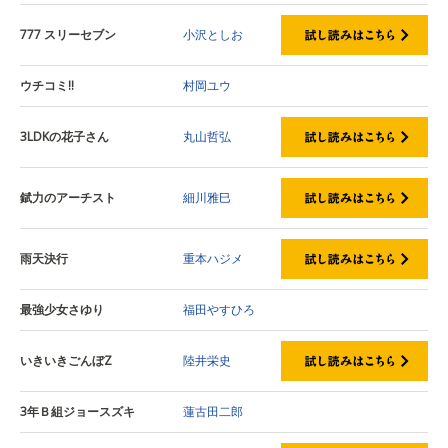
777 スリーセブン
小沢としお
ウチコミ!!
村岡ユウ
3LDKの花子さん
丸山哲弘
錻力のアーチスト
細川雅巳
雨天決行
重本ハジメ
最強少女さゆり
福田やすひろ
いきいきごんぼZ
陸井栄史
3年Ｂ組ジョースズキ
蓮古田二郎