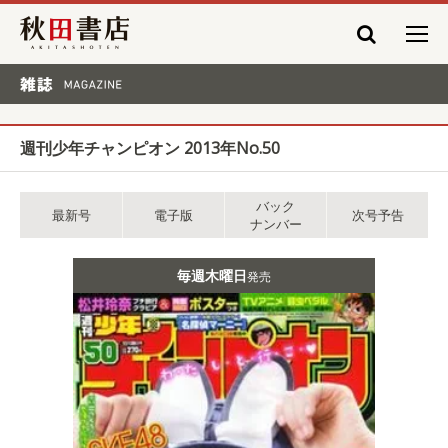
秋田書店
雑誌 MAGAZINE
週刊少年チャンピオン 2013年No.50
バック
最新号
電子版
次号予告
ナンバー
毎週木曜日
発売