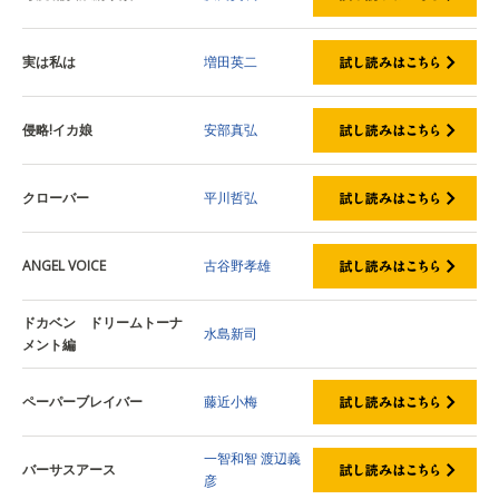
実は私は
増田英二
侵略!イカ娘
安部真弘
クローバー
平川哲弘
ANGEL VOICE
古谷野孝雄
ドカベン ドリームトーナ
水島新司
メント編
ペーパーブレイバー
藤近小梅
一智和智
渡辺義
バーサスアース
彦