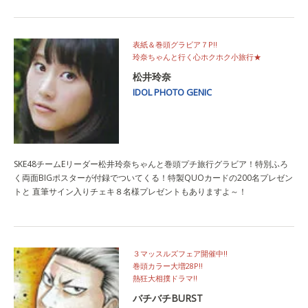
表紙＆巻頭グラビア７P!!
玲奈ちゃんと行く心ホクホク小旅行★
松井玲奈
IDOL PHOTO GENIC
SKE48チームEリーダー松井玲奈ちゃんと巻頭プチ旅行グラビア！特別ふろ
く両面BIGポスターが付録でついてくる！特製QUOカードの200名プレゼン
トと 直筆サイン入りチェキ８名様プレゼントもありますよ～！
３マッスルズフェア開催中!!
巻頭カラー大増28P!!
熱狂大相撲ドラマ!!
バチバチBURST