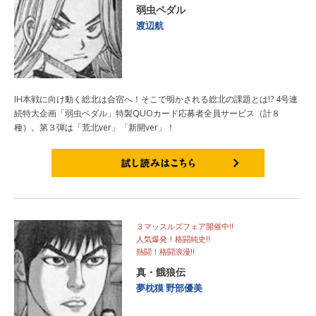
弱虫ペダル
渡辺航
IH本戦に向け動く総北は合宿へ！そこで明かされる総北の課題とは!? 4号連
続特大企画「弱虫ペダル」特製QUOカード応募者全員サービス（計８
種）。第３弾は「荒北ver」「新開ver」！
試し読みはこちら
３マッスルズフェア開催中!!
人気爆発！格闘純史!!
熱闘！格闘浪漫!!
真・餓狼伝
夢枕獏
野部優美