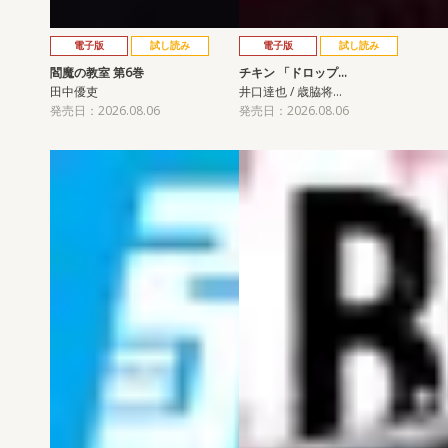
電子版
試し読み
電子版
試し読み
閻魔の教室 第6巻
チキン 「ドロップ…
田中優吏
井口達也 / 歳脇将…
発売日：2026.08.06
発売日：2026.08.06