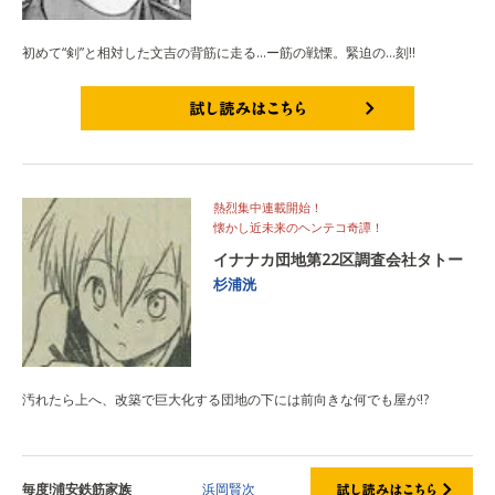
初めて“剣”と相対した文吉の背筋に走る…ー筋の戦慄。緊迫の…刻!!
試し読みはこちら
熱烈集中連載開始！
懐かし近未来のヘンテコ奇譚！
イナナカ団地第22区調査会社タトー
杉浦洸
汚れたら上へ、改築で巨大化する団地の下には前向きな何でも屋が!?
毎度!浦安鉄筋家族
浜岡賢次