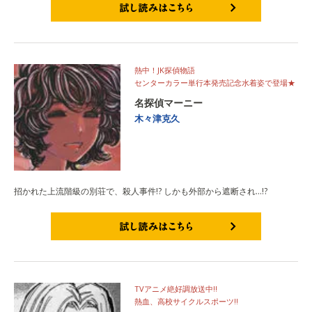
試し読みはこちら
熱中！JK探偵物語
センターカラー単行本発売記念水着姿で登場★
名探偵マーニー
木々津克久
招かれた上流階級の別荘で、殺人事件!? しかも外部から遮断され…!?
試し読みはこちら
TVアニメ絶好調放送中!!
熱血、高校サイクルスポーツ!!