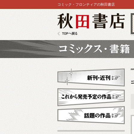
コミック・フロンティアの秋田書店
秋田書店
TOPへ戻る
コミックス
新刊・近刊
これから発売予定
話題の作品