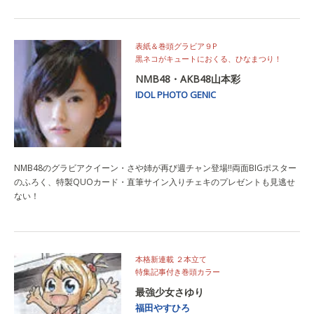
表紙＆巻頭グラビア９P
黒ネコがキュートにおくる、ひなまつり！
NMB48・AKB48山本彩
IDOL PHOTO GENIC
NMB48のグラビアクイーン・さや姉が再び週チャン登場!!両面BIGポスター
のふろく、特製QUOカード・直筆サイン入りチェキのプレゼントも見逃せ
ない！
本格新連載 ２本立て
特集記事付き巻頭カラー
最強少女さゆり
福田やすひろ