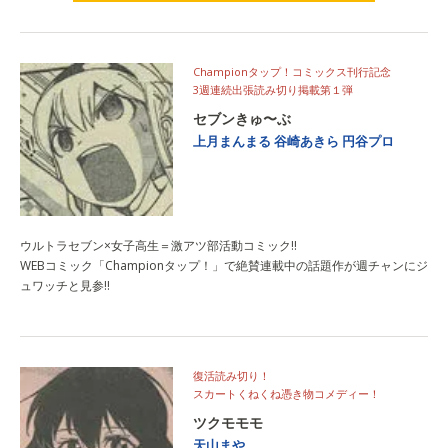
試し読みはこちら
Championタップ！コミックス刊行記念
3週連続出張読み切り掲載第１弾
セブンきゅ〜ぶ
上月まんまる
谷崎あきら
円谷プロ
ウルトラセブン×女子高生＝激アツ部活動コミック!!
WEBコミック「Championタップ！」で絶賛連載中の話題作が週チャンにジ
ュワッチと見参!!
復活読み切り！
スカートくねくね憑き物コメディー！
ツクモモモ
天山まや