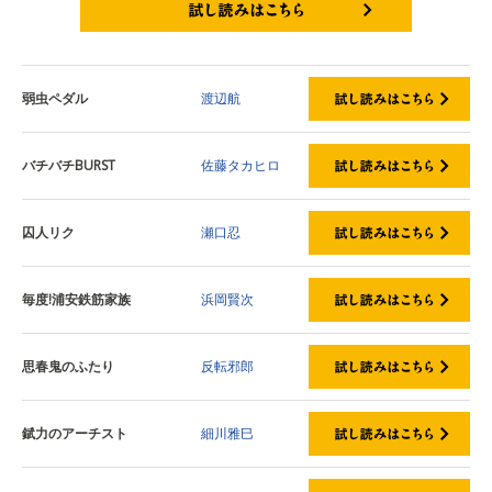
試し読みはこちら
弱虫ペダル
渡辺航
バチバチBURST
佐藤タカヒロ
囚人リク
瀬口忍
毎度!浦安鉄筋家族
浜岡賢次
思春鬼のふたり
反転邪郎
錻力のアーチスト
細川雅巳