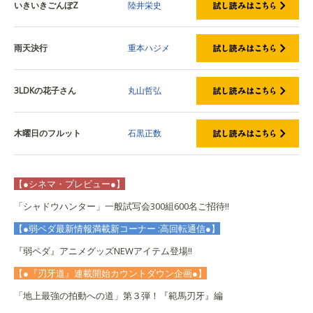
いきいきごんぼZ
陸井栄史
雨天決行
重本ハジメ
3LDKの花子さん
丸山哲弘
木曜日のフルット
石黒正数
【●シネマ・プレビュー●】
「シャドウハンター」一般試写会300組600名ご招待!!
【●弱ペダ最新情報満載新コーナー :高回転通信●】
『弱ペダ』アニメグッズNEWアイテム登場!!
【●『刃牙道』連載開始カウントダウン企画●】
「地上最強の拍動への道」第３弾！『範馬刃牙』編