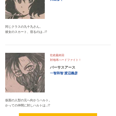
同じクラスの九十九さん。
彼女のスカート、宿るのは…!?
壮絶最終回
対地球ハードファイト！
バーサスアース
一智和智
渡辺義彦
仮面の人型の元へ向かうハルト。
かっての仲間に対しハルトは…!?