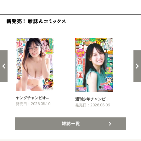
新発売！雑誌&コミックス
ヤングチャンピオ…
チャ
週刊少年チャンピ…
発売日：2026.08.10
発売
発売日：2026.08.06
雑誌一覧