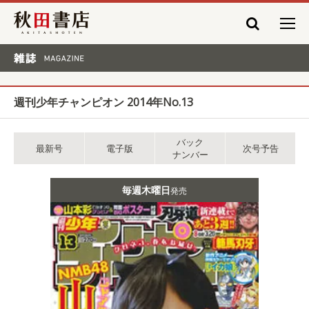
秋田書店
雑誌 MAGAZINE
週刊少年チャンピオン 2014年No.13
バック
最新号
電子版
次号予告
ナンバー
毎週木曜日
発売