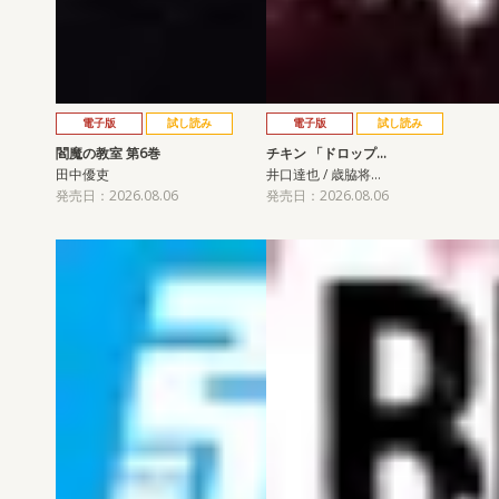
電子版
試し読み
電子版
試し読み
閻魔の教室 第6巻
チキン 「ドロップ…
田中優吏
井口達也 / 歳脇将…
発売日：2026.08.06
発売日：2026.08.06