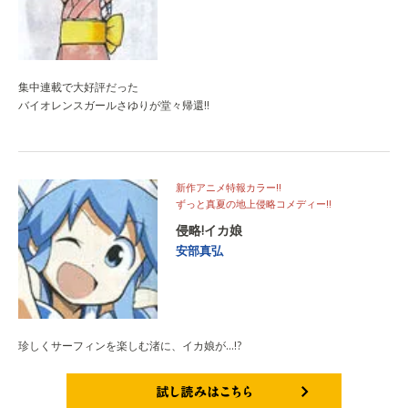
集中連載で大好評だった
バイオレンスガールさゆりが堂々帰還!!
新作アニメ特報カラー!!
ずっと真夏の地上侵略コメディー!!
侵略!イカ娘
安部真弘
珍しくサーフィンを楽しむ渚に、イカ娘が…!?