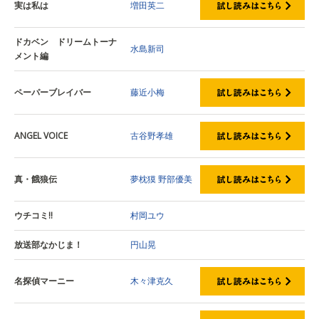
実は私は
増田英二
ドカベン ドリームトーナ
水島新司
メント編
ペーパーブレイバー
藤近小梅
ANGEL VOICE
古谷野孝雄
真・餓狼伝
夢枕獏
野部優美
ウチコミ!!
村岡ユウ
放送部なかじま！
円山晃
名探偵マーニー
木々津克久