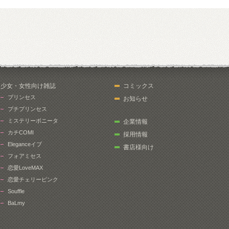
少女・女性向け雑誌
コミックス
プリンセス
お知らせ
プチプリンセス
ミステリーボニータ
企業情報
カチCOMI
採用情報
Eleganceイブ
書店様向け
フォアミセス
恋愛LoveMAX
恋愛チェリーピンク
Souffle
BaLmy