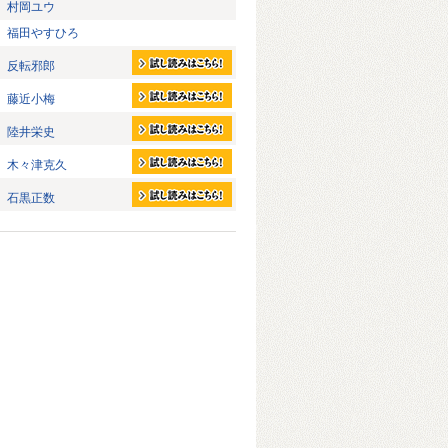
村岡ユウ
福田やすひろ
反転邪郎
藤近小梅
陸井栄史
木々津克久
石黒正数