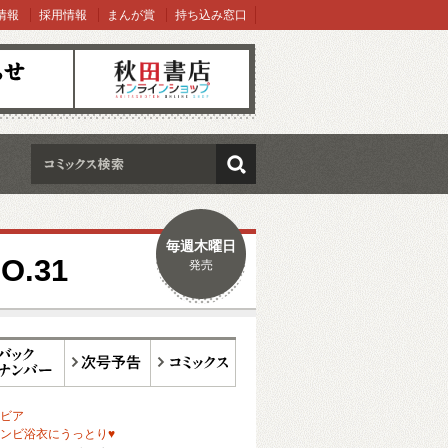
情報
採用情報
まんが賞
持ち込み窓口
オンラインショップ
検索
毎週木曜日
.31
発売
ックナンバー
次号予告
コミックス
ビア
ンビ浴衣にうっとり♥