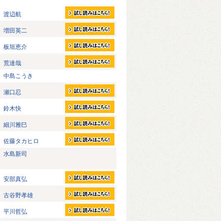
渡辺航
増田英二
板垣恵介
荒達哉
中島こうき
瀬口忍
鈴木快
細川雅巳
佐藤タカヒロ
水島新司
安部真弘
古谷野孝雄
平川哲弘