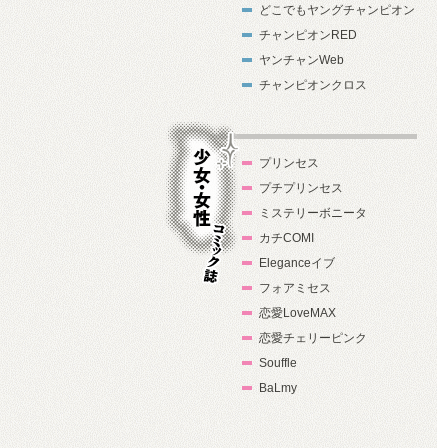
どこでもヤングチャンピオン
チャンピオンRED
ヤンチャンWeb
チャンピオンクロス
プリンセス
プチプリンセス
ミステリーボニータ
カチCOMI
Eleganceイブ
フォアミセス
少女・女性コ
恋愛LoveMAX
ミック誌
恋愛チェリーピンク
Souffle
BaLmy