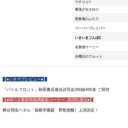
ウチコミ!!
最強少女さゆり
思春鬼のふたり
ペーパーブレイバー
いきいきごんぼZ
名探偵マーニー
木曜日のフルット
【●シネマプレビュー●】
『バトルフロント』秋田書店連合試写会200組400名 ご招待
【●弱ペダ最新情報満載新コーナー :高回転通信●】
舞台弱虫ペダル「箱根学園篇 野獣覚醒）上演決定！