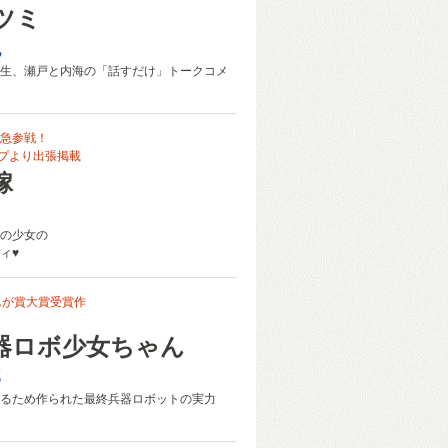
ツミ
也
生、瀬戸と内海の「話すだけ」トークコメ
急参戦！
タップより出張掲載
嫁
の少女の
ィ♥
んが賞大賞受賞作
器ロボ少女ちゃん
郎
るため作られた最終兵器ロボットの実力