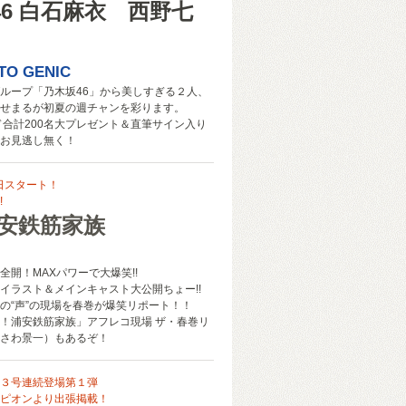
46 白石麻衣 西野七
TO GENIC
ループ「乃木坂46」から美しすぎる２人、
せまるが初夏の週チャンを彩ります。
ド合計200名大プレゼント＆直筆サイン入り
お見逃し無く！
6日スタート！
!
浦安鉄筋家族
全開！MAXパワーで大爆笑!!
イラスト＆メインキャスト大公開ちょー!!
の“声”の現場を春巻が爆笑リポート！！
！浦安鉄筋家族」アフレコ現場 ザ・春巻リ
さわ景一）もあるぞ！
３号連続登場第１弾
ピオンより出張掲載！