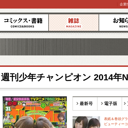
企業
コミックス
雑誌
お知らせ
週刊少年チャンピオン 2014年NO
最新号
電子版
バ
表紙＆巻頭グラ
ビューティーコ