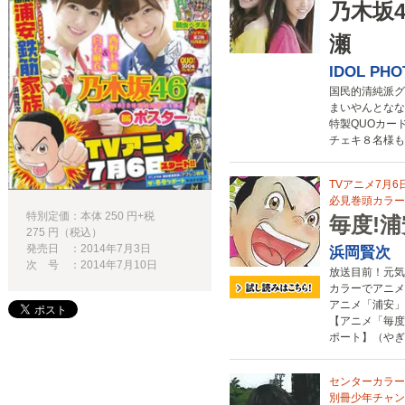
乃木坂
瀬
IDOL PHO
国民的清純派グ
まいやんとなな
特製QUOカー
チェキ８名様も
TVアニメ7月
必見巻頭カラー
特別定価：本体 250 円+税
毎度!
275 円（税込）
発売日 ：2014年7月3日
浜岡賢次
次 号 ：2014年7月10日
放送目前！元気
カラーでアニメ
アニメ「浦安」
【アニメ「毎度
ポート】（やぎ
センターカラー
別冊少年チャン