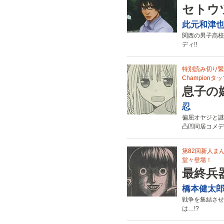
セトウ
此元和津
関西の男子高校
ディ!!
特別読み切り緊
Champion
息子の
忍
偏屈オヤジと謎
凸凹同居コメデ
第82回新人ま
堂々登場！
最終兵
橋本健太
戦争を集結させ
は…!?