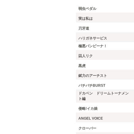
弱虫ペダル
実は私は
刃牙道
ハリガネサービス
極悪バンビーナ！
囚人リク
黒虎
錻力のアーチスト
バチバチBURST
ドカベン ドリームトーナメン
ト編
侵略!イカ娘
ANGEL VOICE
クローバー