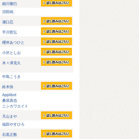
細川雅巳
沼田純
瀬口忍
平川哲弘
櫻井あつひと
小沢としお
木々津克久
中島こうき
鈴木快
Applibot
桑原真也
ニシカワエイト
天山まや
福田やすひろ
石黒正数