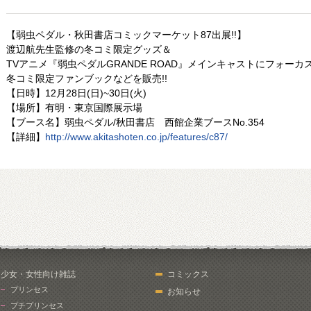
【弱虫ペダル・秋田書店コミックマーケット87出展!!】
渡辺航先生監修の冬コミ限定グッズ＆
TVアニメ『弱虫ペダルGRANDE ROAD』メインキャストにフォーカ
冬コミ限定ファンブックなどを販売!!
【日時】12月28日(日)~30日(火)
【場所】有明・東京国際展示場
【ブース名】弱虫ペダル/秋田書店 西館企業ブースNo.354
【詳細】
http://www.akitashoten.co.jp/features/c87/
少女・女性向け雑誌
コミックス
プリンセス
お知らせ
プチプリンセス