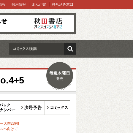
情報
採用情報
まんが賞
持ち込み窓口
オンラインショップ
検索
毎週木曜日
.4+5
発売
ックナンバー
次号予告
コミックス
大増23P!!
ルへ向けて