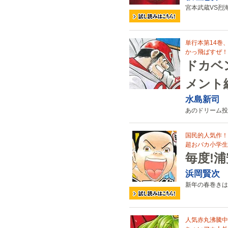
宮本武蔵VS烈
単行本第14巻、2
かっ飛ばすぜ！
ドカベ
メント
水島新司
あのドリーム投
国民的人気作！
超おバカ小学生
毎度!
浜岡賢次
新年の春巻きは
人気赤丸沸騰中