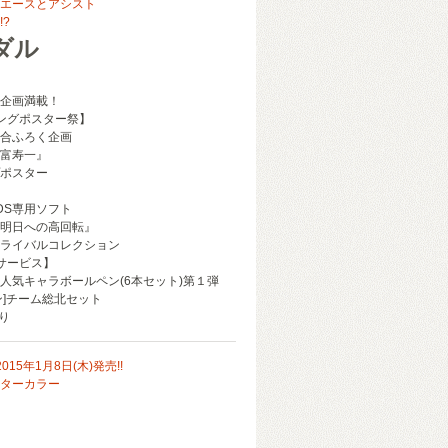
エースとアシスト
?
ダル
企画満載！
ングポスター祭】
合ふろく企画
富寿一』
ポスター
】
DS専用ソフト
明日への高回転』
ライバルコレクション
サービス】
人気キャラボールペン(6本セット)第１弾
ン]チーム総北セット
り
15年1月8日(木)発売!!
ターカラー