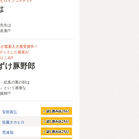
ヒロインコメディ!!
は
先生は
血鬼!?
んが賞新人大賞受賞作！
をゲットした俊英が
こみ!!
ずけ豚野郎
・絵真の裏の顔は
』という過激な
媒師!?
安部真弘
佐藤タカヒロ
荒達哉