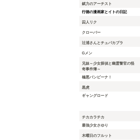
錻力のアーチスト
行徳の漫画家とイトの日記
囚人リク
クローバー
辻浦さんとチュパカブラ
Gメン
兄妹～少女探偵と幽霊警官の怪
奇事件簿～
極悪バンビーナ！
黒虎
ギャングロード
チカカラチカ
最強少女さゆり
木曜日のフルット