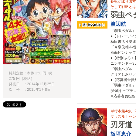
各校が送り出す
そして戦略とは!
弱虫ペ
渡辺航
『弱虫ペダル』
●【トレーディ
秋田書店４誌連
『今泉俊輔＆福
両面ピンナップ
●【特別ふろく
ニンテンドー3
『弱虫ペダル 
特別定価：本体 250 円+税
クリアしおり／
275 円（税込）
●【応募者全員
発売日 ：2014年12月25日
『弱虫ペダル』
次 号 ：2015年1月8日
[金城キャプテ
※応募者負担あ
単行本第4巻、20
マッスル！セン
刃牙道
板垣恵介