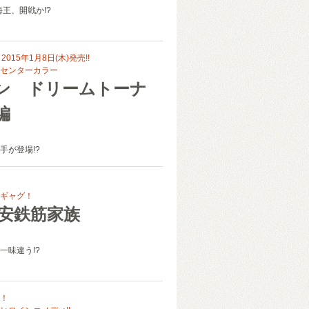
海王、開戦か!?
015年1月8日(木)発売!!
センターカラー
ン ドリームトーナ
編
手が登場!?
ギャグ！
浦安鉄筋家族
一味違う!?
！