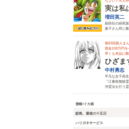
ちょいアホ人外
実は私
増田英二
副担任の緑苑坂
葉子さん同じ吸
第83回新人ま
賞金100万円
早くも本誌に殴り
ひざま
中村勇志
平凡な女子高生
『江素衛無除霊
浄霊法を行う霊
侵略!イカ娘
鮫島、最後の十五日
ハリガネサービス