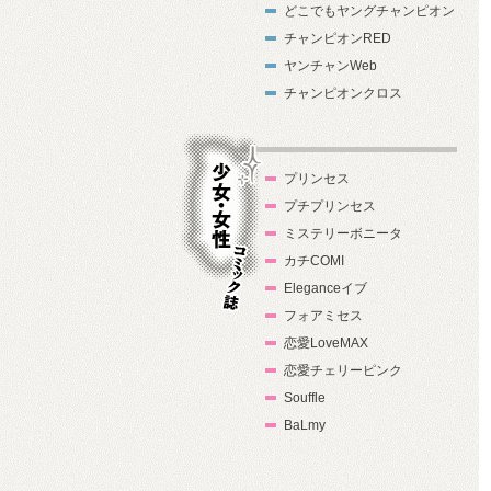
どこでもヤングチャンピオン
チャンピオンRED
ヤンチャンWeb
チャンピオンクロス
プリンセス
プチプリンセス
ミステリーボニータ
カチCOMI
Eleganceイブ
フォアミセス
少女・女性コ
恋愛LoveMAX
ミック誌
恋愛チェリーピンク
Souffle
BaLmy