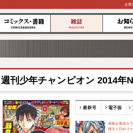
企業
コミックス
雑誌
お知らせ
週刊少年チャンピオン 2014年No
最新号
電子版
バ
表紙＆巻頭カラー
残る１日めゴー