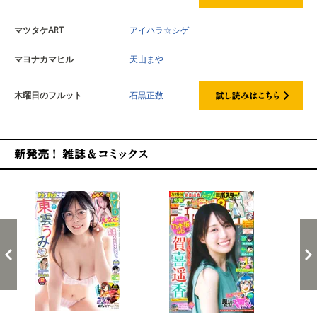
マツタケART
アイハラ☆シゲ
マヨナカマヒル
天山まや
木曜日のフルット
石黒正数
新発売！雑誌&コミックス