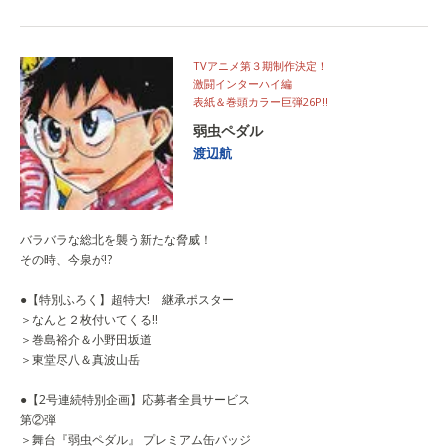
TVアニメ第３期制作決定！
激闘インターハイ編
表紙＆巻頭カラー巨弾26P!!
弱虫ペダル
渡辺航
バラバラな総北を襲う新たな脅威！
その時、今泉が!?
●【特別ふろく】超特大! 継承ポスター
＞なんと２枚付いてくる!!
＞巻島裕介＆小野田坂道
＞東堂尽八＆真波山岳
●【2号連続特別企画】応募者全員サービス
第②弾
＞舞台『弱虫ペダル』 プレミアム缶バッジ