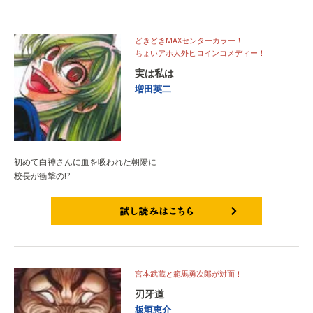
どきどきMAXセンターカラー！
ちょいアホ人外ヒロインコメディー！
実は私は
増田英二
初めて白神さんに血を吸われた朝陽に
校長が衝撃の!?
試し読みはこちら
宮本武蔵と範馬勇次郎が対面！
刃牙道
板垣恵介