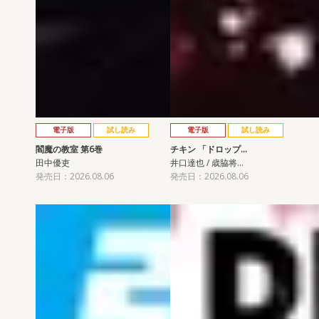
電子版
試し読み
電子版
試し読み
閻魔の教室 第6巻
チキン 「ドロップ…
田中優吏
井口達也 / 歳脇将…
発売日：2026.08.06
発売日：2026.08.06