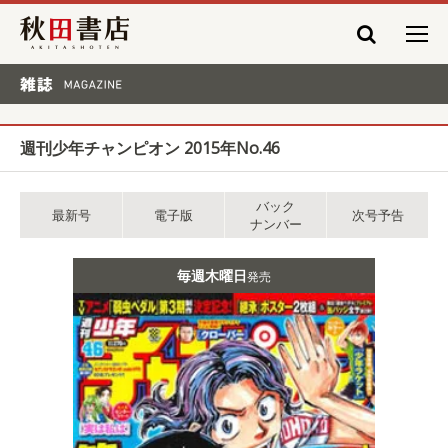
秋田書店
雑誌 MAGAZINE
週刊少年チャンピオン 2015年No.46
バック
最新号
電子版
次号予告
ナンバー
毎週木曜日
発売