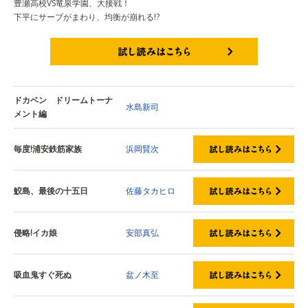
豊瀬高校VS竜泉学園、大接戦！
下平にサーブがまわり、均衡が崩れる!?
試し読みはこちら
ドカベン ドリームトーナ
水島新司
メント編
毎度!浦安鉄筋家族
浜岡賢次
鮫島、最後の十五日
佐藤タカヒロ
侵略!イカ娘
安部真弘
吸血鬼すぐ死ぬ
盆ノ木至