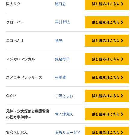
囚人リク
瀬口忍
クローバー
平川哲弘
ニコべん！
角光
マジカロマジカル
鈍速毎日
スメラギドレッサーズ
松本豊
Gメン
小沢としお
兄妹～少女探偵と幽霊警官
木々津克久
の怪奇事件簿～
羽恋らいおん
石坂リューダイ