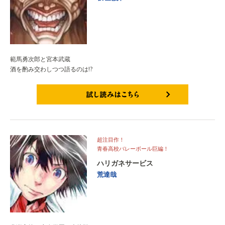
範馬勇次郎と宮本武蔵
酒を酌み交わしつつ語るのは!?
試し読みはこちら
超注目作！
青春高校バレーボール巨編！
ハリガネサービス
荒達哉