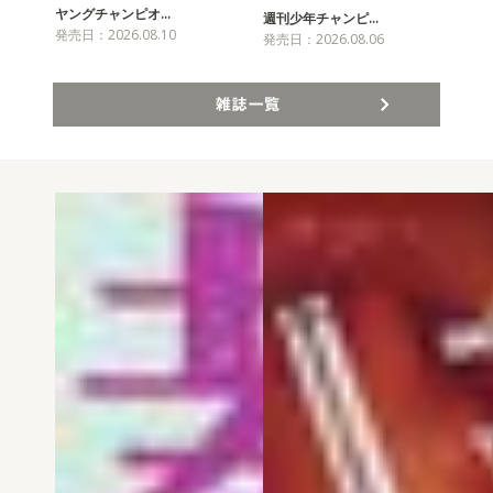
ヤングチャンピオ…
チャ
週刊少年チャンピ…
発売日：2026.08.10
発売
発売日：2026.08.06
雑誌一覧