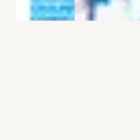
電子版
試し読み
電子版
試し読み
弱虫ペダル SPARE …
BREAK BACK 第25巻
渡辺航
KASA
発売日：2026.08.06
発売日：2026.08.06