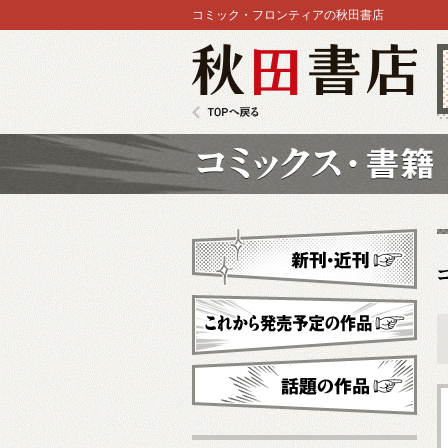
コミック・フロンティアの秋田書店
秋田書店
TOPへ戻る
コミックス
新刊・近刊
これから発売予定
話題の作品