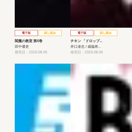
電子版
試し読み
電子版
試し読み
閻魔の教室 第6巻
チキン 「ドロップ…
田中優吏
井口達也 / 歳脇将…
発売日：2026.08.06
発売日：2026.08.06