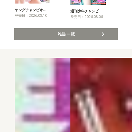
ヤングチャンピオ…
チャ
週刊少年チャンピ…
発売日：2026.08.10
発売
発売日：2026.08.06
雑誌一覧