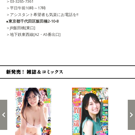
＞03-3265-7361
＞平日午前10時～17時
＞アシスタント希望者も気楽にお電話を!!
●東京都千代田区飯田橋2-10-8
＞JR飯田橋[東口]
＞地下鉄東西線[A2・A5番出口]
新発売！雑誌&コミックス