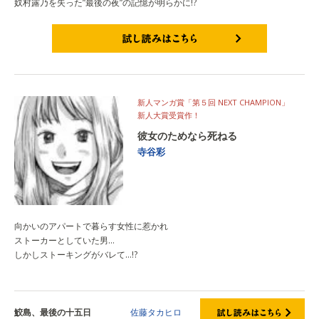
奴村露乃を失った”最後の夜”の記憶が明らかに!?
試し読みはこちら
新人マンガ賞「第５回 NEXT CHAMPION」
新人大賞受賞作！
彼女のためなら死ねる
寺谷彩
向かいのアパートで暮らす女性に惹かれ
ストーカーとしていた男…
しかしストーキングがバレて…!?
鮫島、最後の十五日
佐藤タカヒロ