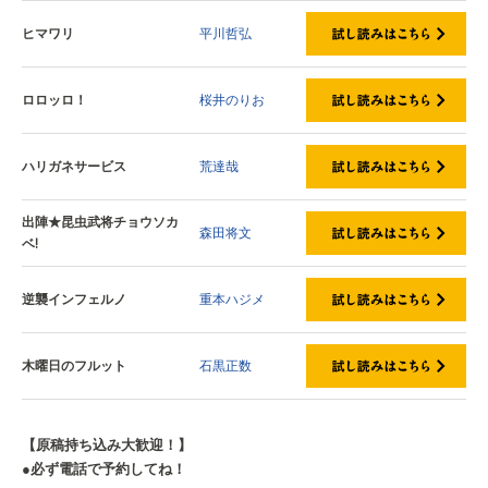
ヒマワリ
平川哲弘
ロロッロ！
桜井のりお
ハリガネサービス
荒達哉
出陣★昆虫武将チョウソカ
森田将文
ベ!
逆襲インフェルノ
重本ハジメ
木曜日のフルット
石黒正数
【原稿持ち込み大歓迎！】
●必ず電話で予約してね！