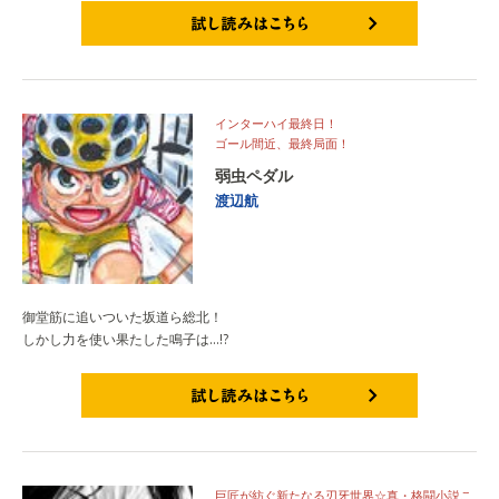
試し読みはこちら
インターハイ最終日！
ゴール間近、最終局面！
弱虫ペダル
渡辺航
御堂筋に追いついた坂道ら総北！
しかし力を使い果たした鳴子は…!?
試し読みはこちら
巨匠が紡ぐ新たなる刃牙世界☆真・格闘小説こ