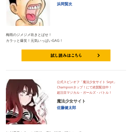
浜岡賢次
梅雨のジメジメ吹きとばせ！
カラッと爆笑！元気いっぱいGAG！
試し読みはこちら
公式スピンオフ「魔法少女サイト Sept」
Championタップ！にて絶賛配信中！
超注目マジカル・ガールズ・バトル！
魔法少女サイト
佐藤健太郎