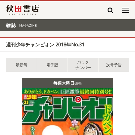
秋田書店
雑誌 MAGAZINE
週刊少年チャンピオン 2018年No.31
バック
最新号
電子版
次号予告
ナンバー
毎週木曜日
発売