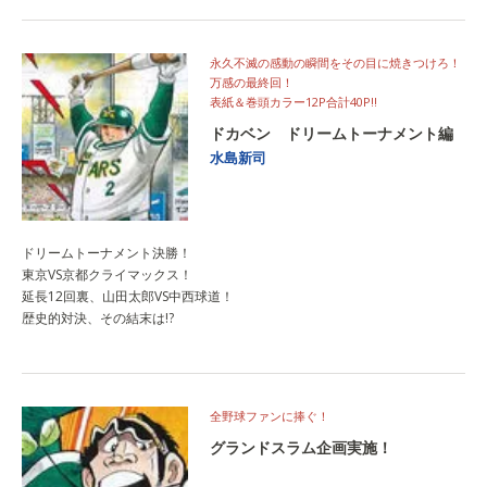
永久不滅の感動の瞬間をその目に焼きつけろ！
万感の最終回！
表紙＆巻頭カラー12P合計40P!!
ドカベン ドリームトーナメント編
水島新司
ドリームトーナメント決勝！
東京VS京都クライマックス！
延長12回裏、山田太郎VS中西球道！
歴史的対決、その結末は!?
全野球ファンに捧ぐ！
グランドスラム企画実施！