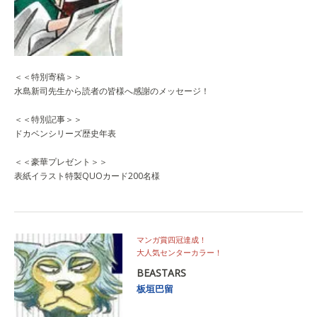
＜＜特別寄稿＞＞
水島新司先生から読者の皆様へ感謝のメッセージ！
＜＜特別記事＞＞
ドカベンシリーズ歴史年表
＜＜豪華プレゼント＞＞
表紙イラスト特製QUOカード200名様
マンガ賞四冠達成！
大人気センターカラー！
BEASTARS
板垣巴留