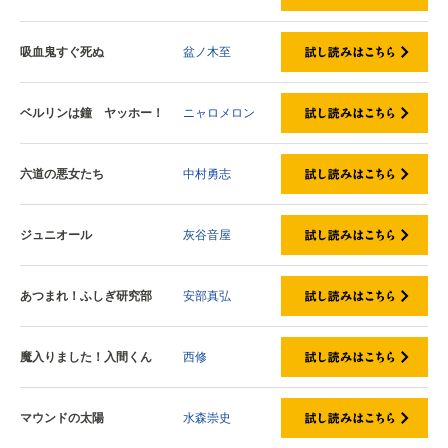
吸血鬼すぐ死ぬ
盆ノ木至
ベルリンは鐘 ヤッホー！
ニャロメロン
六道の悪女たち
中村勇志
ジュニオール
灰谷音屋
あつまれ！ふしぎ研究部
安部真弘
魔入りました！入間くん
西修
マウンドの太陽
水森崇史