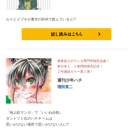
ルイとイブキが裏市のBARで飲んでいると!?
試し読みはこちら
青春炎上のマンガ専門学校狂走曲！
単行本１・２巻同時発売記念！
２号連続カラー第１弾！
週刊少年ハチ
増田英二
「地上絵マンガ」で「いいね合戦」
ダントツ１位のハチチームは
思いがけない場所で思いがけない人に!?