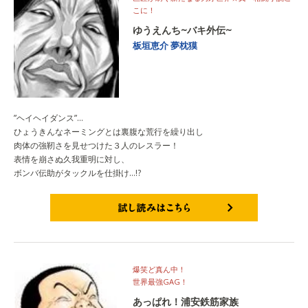
こに！
ゆうえんち~バキ外伝~
板垣恵介
夢枕獏
”ヘイヘイダンス”…
ひょうきんなネーミングとは裏腹な荒行を繰り出し
肉体の強靭さを見せつけた３人のレスラー！
表情を崩さぬ久我重明に対し、
ボンバ伝助がタックルを仕掛け…!?
試し読みはこちら
爆笑ど真ん中！
世界最強GAG！
あっぱれ！浦安鉄筋家族