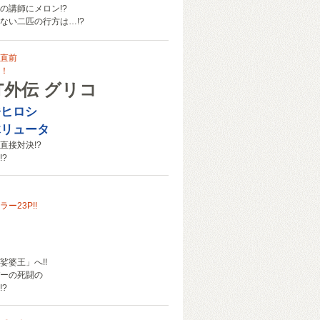
の講師にメロン!?
ない二匹の行方は…!?
直前
！
T外伝 グリコ
橋ヒロシ
木リュータ
直接対決!?
?
ー23P!!
娑婆王」へ!!
ーの死闘の
?