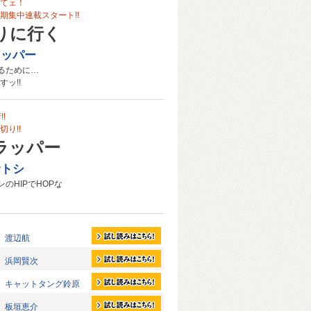
てェ！
期集中連載スタート!!
りに行く
アッパー
なるために…
ッ!!
!
り!!
ラッパー
サトシ
のHIPでHOPな
渡辺航
浜岡賢次
キャットタング鈴原
板垣恵介