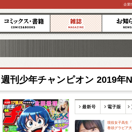
企業
コミックス
雑誌
お知らせ
週刊少年チャンピオン 2019年N
最新号
電子版
バ
現役女子高生「
巻頭グラビア大ボ