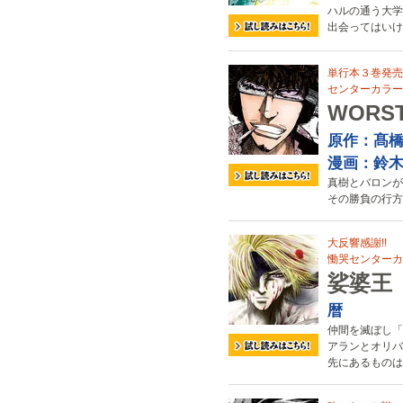
ハルの通う大学
出会ってはいけ
単行本３巻発売
センターカラー
WORS
原作：髙
漫画：鈴
真樹とバロンが
その勝負の行方!
大反響感謝!!
慟哭センターカラ
娑婆王
暦
仲間を滅ぼし「
アランとオリバ
先にあるものは!