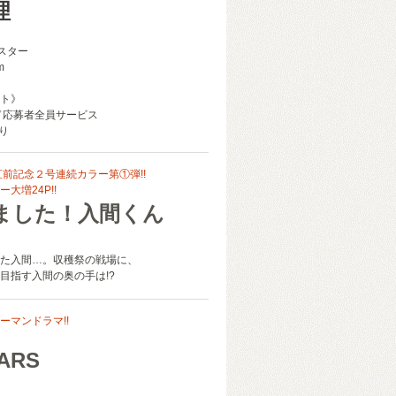
理
ポスター
m
ト》
ド応募者全員サービス
り
直前記念２号連続カラー第①弾!!
大増24P!!
ました！入間くん
た入間…。収穫祭の戦場に、
目指す入間の奥の手は!?
ーマンドラマ!!
ARS