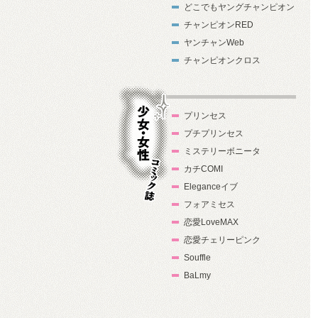
どこでもヤングチャンピオン
チャンピオンRED
ヤンチャンWeb
チャンピオンクロス
プリンセス
プチプリンセス
ミステリーボニータ
カチCOMI
Eleganceイブ
フォアミセス
少女・女性コ
恋愛LoveMAX
ミック誌
恋愛チェリーピンク
Souffle
BaLmy