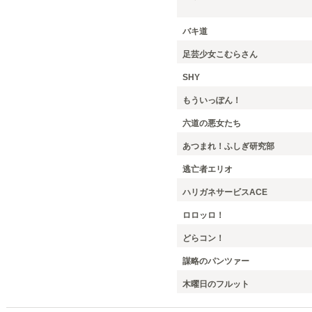
バキ道
足芸少女こむらさん
SHY
もういっぽん！
六道の悪女たち
あつまれ！ふしぎ研究部
逃亡者エリオ
ハリガネサービスACE
ロロッロ！
どらコン！
謀略のパンツァー
木曜日のフルット