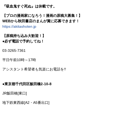
『吸血鬼すぐ死ぬ』は休載です。
【プロの漫画家になろう！漫画の原稿大募集！】
WEBから秋田書店のまんが賞に応募できます！
https://akitashoten.jp
【原稿持ち込み大歓迎！】
●必ず電話で予約してね！
03-3265-7361
平日午前10時～17時
アシスタント希望者も気楽にお電話を!!
●東京都千代田区飯田橋2-10-8
JR飯田橋[東口]
地下鉄東西線[A2・A5番出口]