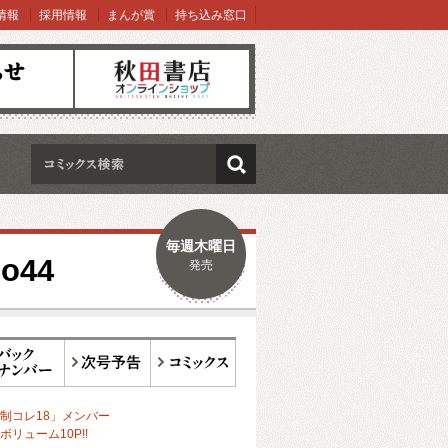
情報
採用情報
まんが賞
持ち込み窓口
オンラインショップ
検索
毎週木曜日
o44
発売
ックナンバー
次号予告
コミックス
制コレ18」メンバー
リューム10P!!