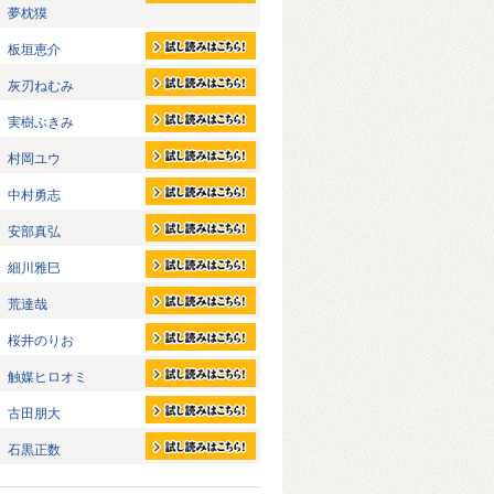
夢枕獏
板垣恵介
灰刃ねむみ
実樹ぶきみ
村岡ユウ
中村勇志
安部真弘
細川雅巳
荒達哉
桜井のりお
触媒ヒロオミ
古田朋大
石黒正数