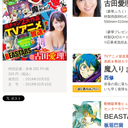
古田愛
《豪華ふろく》
特製両面BIG
500mm×310m
《豪華プレゼン
特製QUOカー
※応募者負担あ
TVアニメ放送
表紙＆巻頭カラー
魔入り
特別定価：本体 291 円+税
320 円（税込）
西修
発売日 ：2019年10月3日
奈落の底に落ち
次 号 ：2019年10月10日
いち早く復帰を
動物版青春ヒュ
センターカラー
BEAST
板垣巴留