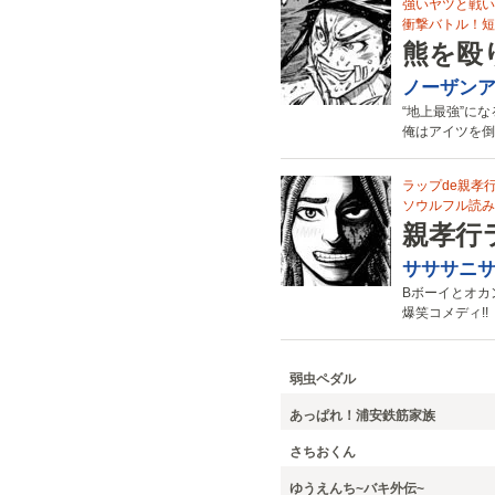
強いヤツと戦い
衝撃バトル！短
熊を殴
ノーザン
“地上最強”に
俺はアイツを倒す
ラップde親孝行!
ソウルフル読み切
親孝行
サササニ
Bボーイとオカン
爆笑コメディ!!
弱虫ペダル
あっぱれ！浦安鉄筋家族
さちおくん
ゆうえんち~バキ外伝~