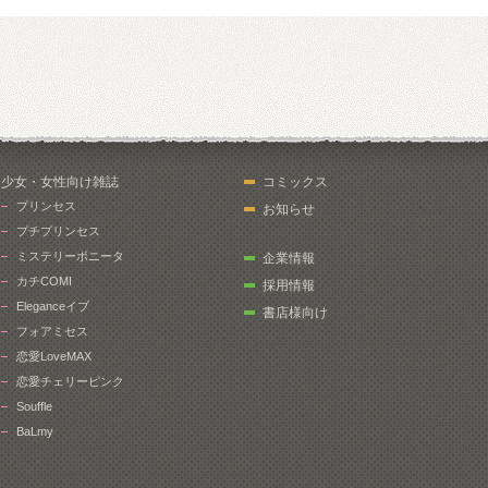
少女・女性向け雑誌
コミックス
プリンセス
お知らせ
プチプリンセス
ミステリーボニータ
企業情報
カチCOMI
採用情報
Eleganceイブ
書店様向け
フォアミセス
恋愛LoveMAX
恋愛チェリーピンク
Souffle
BaLmy