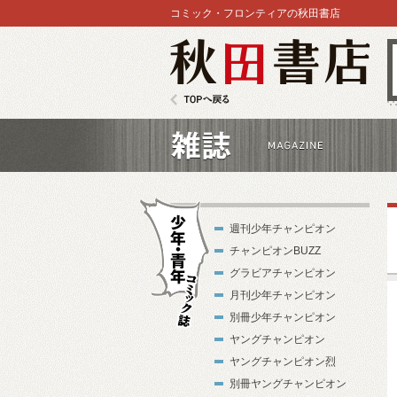
コミック・フロンティアの秋田書店
秋田書店
TOPへ戻る
雑誌
週刊少年チャンピオン
チャンピオンBUZZ
グラビアチャンピオン
月刊少年チャンピオン
別冊少年チャンピオン
少年・青年コ
ヤングチャンピオン
ミック誌
ヤングチャンピオン烈
別冊ヤングチャンピオン