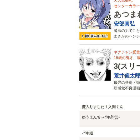
大人気御礼
センターカラー!
あつま
安部真弘
魔法の力でこと
まさかのヘンシ
ネクチャン受賞
19歳の鬼才、週
3(スリ
荒井俊太
最強の番長・徹
新感覚不良漫画
魔入りました！入間くん
ゆうえんち~バキ外伝~
バキ道