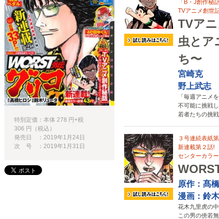
「B・J創作秘
TVアニメ創世記!
TVア
虫とア
ち〜
宮崎克
野上武志
「毎週アニメを
不可能に挑戦し
若者たちの挑戦!
特別定価：本体 278 円+税
306 円（税込）
発売日 ：2019年1月24日
３号連続表紙第
次 号 ：2019年1月31日
新連載第２話!
センターカラー巨
WORS
原作：髙
漫画：鈴
花木九里虎の中
この男の傍若無