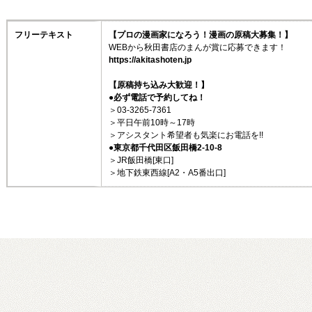
フリーテキスト
【プロの漫画家になろう！漫画の原稿大募集！】
WEBから秋田書店のまんが賞に応募できます！
https://akitashoten.jp
【原稿持ち込み大歓迎！】
●必ず電話で予約してね！
＞03-3265-7361
＞平日午前10時～17時
＞アシスタント希望者も気楽にお電話を!!
●東京都千代田区飯田橋2-10-8
＞JR飯田橋[東口]
＞地下鉄東西線[A2・A5番出口]