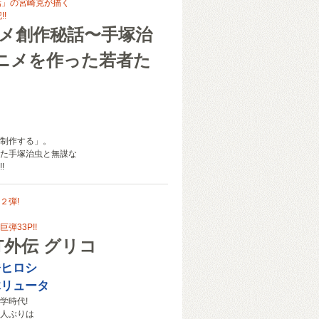
話」の宮崎克が描く
!
ニメ創作秘話〜手塚治
ニメを作った若者た
制作する」。
た手塚治虫と無謀な
!
２弾!
弾33P!!
T外伝 グリコ
橋ヒロシ
木リュータ
学時代!
人ぶりは