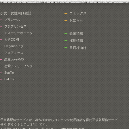
少女・女性向け雑誌
コミックス
プリンセス
お知らせ
プチプリンセス
ミステリーボニータ
企業情報
カチCOMI
採用情報
Eleganceイブ
書店様向け
フォアミセス
恋愛LoveMAX
恋愛チェリーピンク
Souffle
BaLmy
電子書籍配信サービスが、著作権者からコンテンツ使用許諾を得た正規版配信サービ
番号 第６０９１７１３号）です。
クを掲示しているサービスの一覧はこちら。
https://aebs.or.jp/