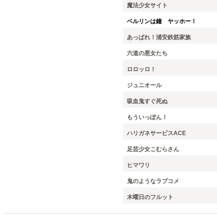
魔法少女サイト
ベルリンは鐘 ヤッホー！
あっぱれ！浦安鉄筋家族
六道の悪女たち
ロロッロ！
ジュニオール
吸血鬼すぐ死ぬ
もういっぽん！
ハリガネサービスACE
足芸少女こむらさん
ヒマワリ
鬼のようなラブコメ
木曜日のフルット