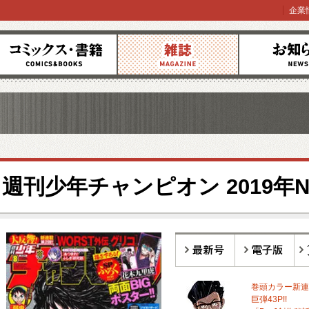
企業
コミックス
雑誌
お知らせ
週刊少年チャンピオン 2019年No
最新号
電子版
バ
巻頭カラー新連
巨弾43P!!