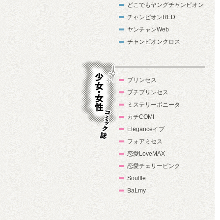
どこでもヤングチャンピオン
チャンピオンRED
ヤンチャンWeb
チャンピオンクロス
プリンセス
プチプリンセス
ミステリーボニータ
カチCOMI
Eleganceイブ
フォアミセス
少女・女性コ
恋愛LoveMAX
ミック誌
恋愛チェリーピンク
Souffle
BaLmy