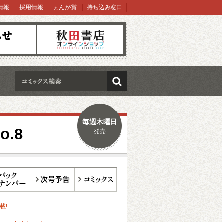
情報
採用情報
まんが賞
持ち込み窓口
オンラインショップ
検索
毎週木曜日
.8
発売
ックナンバー
次号予告
コミックス
載!