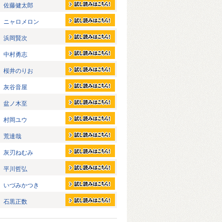
佐藤健太郎
ニャロメロン
浜岡賢次
中村勇志
桜井のりお
灰谷音屋
盆ノ木至
村岡ユウ
荒達哉
灰刃ねむみ
平川哲弘
いづみかつき
石黒正数