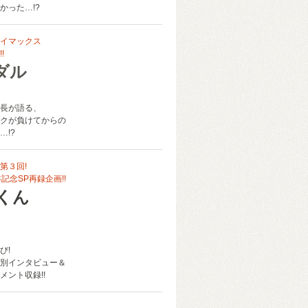
かった…!?
ライマックス
!
ダル
員長が語る、
ガクが負けてからの
…!?
第３回!
記念SP再録企画!!
中くん
び!
別インタビュー＆
メント収録!!