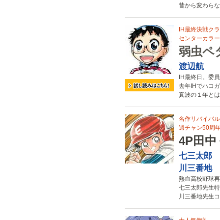
昔から変わらな
IH最終決戦ク
センターカラー!
弱虫ペ
渡辺航
IH最終日。委
去年IHでハコ
真波の１年とは
名作リバイバル
週チャン50周年
4P田
七三太郎
川三番地
熱血高校野球再
七三太郎先生特
川三番地先生コ