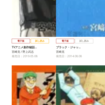
電子版
試し読み
電子版
試し読み
TVアニメ創作秘話…
ブラック・ジャッ…
宮崎克 / 野上武志
宮崎克
発売日：2019.05.08
発売日：2014.08.08