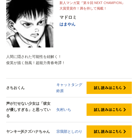
新人マンガ賞『第９回 NEXT CHAMPION』
大賞受賞作！満を持して掲載！
マドロミ
はまやん
人間に隠された可能性を紐解く！
俊英が描く熱風！超能力青春奇譚！
キャットタング
さちおくん
鈴原
声がだせない少女は「彼女
が優しすぎる」と思ってい
矢村いち
る
ヤンキーJKクズハナちゃん
宗我部としのり