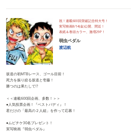
祝！連載600回突破記念特大号！
実写映画8/14(金)公開、間近！
表紙＆巻頭カラー、激増29P！
弱虫ペダル
渡辺航
坂道の初MTBレース、ゴール目前！
死力を振り絞る坂道と壱藤！
勝つのは果たして!?
＜＜連載600回企画、多数！＞＞
●人気投票企画！『ベストバディ』！
君だけの「最高の２人組」を作って応募！
●ムビチケ30名プレゼント！
実写映画『弱虫ペダル』