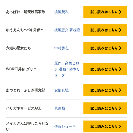
あっぱれ！浦安鉄筋家族
浜岡賢次
ゆうえんち~バキ外伝~
板垣恵介
夢枕獏
六道の悪女たち
中村勇志
原作：髙橋ヒロ
WORST外伝 グリコ
シ
漫画：鈴木リ
ュータ
あつまれ！ふしぎ研究部
安部真弘
ハリガネサービスACE
荒達哉
メイカさんは押しころせな
佐藤ショーキ
い