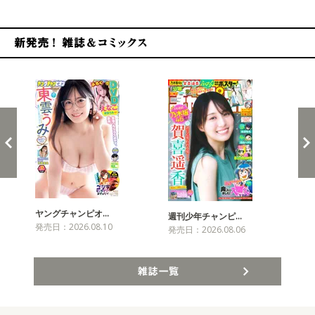
新発売！雑誌&コミックス
ヤングチャンピオ…
チャ
週刊少年チャンピ…
発売日：2026.08.10
発売
発売日：2026.08.06
雑誌一覧