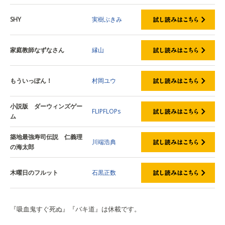
SHY
実樹ぶきみ
家庭教師なずなさん
縁山
もういっぽん！
村岡ユウ
小説版 ダーウィンズゲー
FLIPFLOPs
ム
築地最強寿司伝説 仁義理
川端浩典
の海太郎
木曜日のフルット
石黒正数
『吸血鬼すぐ死ぬ』『バキ道』は休載です。