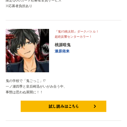
限定QUOカード応募者全員サービス
※応募者負担あり
『鬼VS桃太郎』ダークバトル！
超絶反響センターカラー！
桃源暗鬼
漆原侑来
鬼の学校で「鬼ごっこ」!?
一ノ瀬四季と皇后崎迅がいがみ合う中、
事態は思わぬ展開に！！
試し読みはこちら