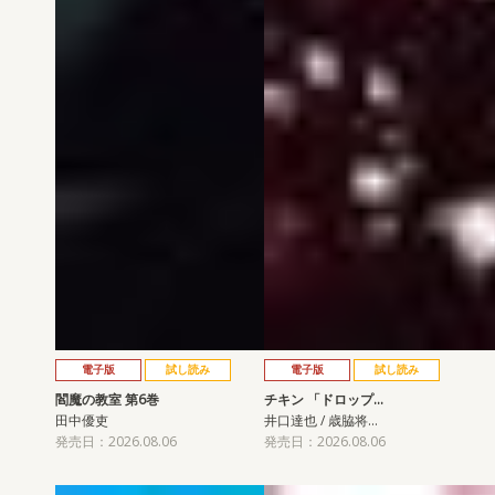
電子版
試し読み
電子版
試し読み
閻魔の教室 第6巻
チキン 「ドロップ…
田中優吏
井口達也 / 歳脇将…
発売日：2026.08.06
発売日：2026.08.06