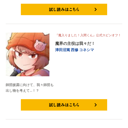
試し読みはこちら
『魔入りました！入間くん』公式スピンオフ！
魔界の主役は我々だ！
津田沼篤
西修
コネシマ
師団披露に向けて、我々師団も
出し物を考えて…！？
試し読みはこちら