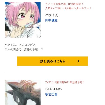
コミックス第２巻、8/6(木)発売！
人気大バク発！バク裂センターカラー！
バクくん
田中優吏
バクくん、あのコンビと
久々の再会で…波乱の予感！？
試し読みはこちら
TVアニメ第２期2021年放送予定！
BEASTARS
板垣巴留