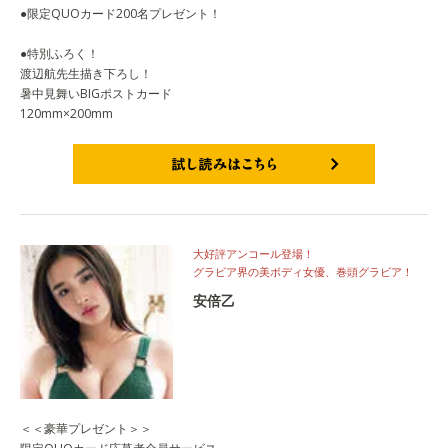
●限定QUOカード200名プレゼント！
●特別ふろく！
渡辺航先生描き下ろし！
暑中見舞いBIGポストカード
120mm×200mm
試し読みはこちら
大好評アンコール登場！
グラビア界の美ボディ女優、巻頭グラビア！
安倍乙
＜＜豪華プレゼント＞＞