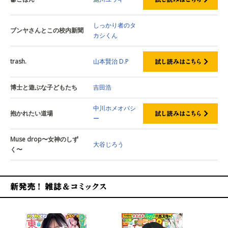
しっかり者のタ
ブンヤさんとこの校内新聞
カシくん
trash.
山本賢治
D.P
博士と遊ぶな子どもたち
吉田浩
中川ホメオパシ
抱かれたい道場
ー
Muse drop〜女神のしず
大谷じろう
く〜
新発売！雑誌&コミックス