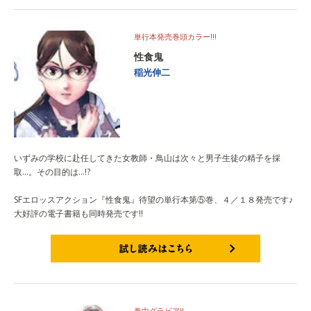
単行本発売巻頭カラー!!!
性食鬼
稲光伸二
いずみの学校に赴任してきた女教師・鳥山は次々と男子生徒の精子を採
取…。その目的は…!?
SFエロッスアクション『性食鬼』待望の単行本第⑤巻、４／１８発売です♪
大好評の電子書籍も同時発売です!!
試し読みはこちら
巻中グラビア!!