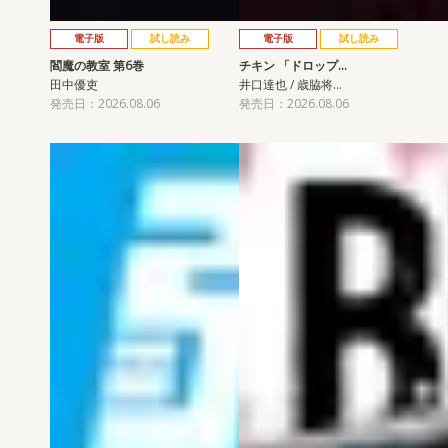
電子版
試し読み
電子版
試し読み
閻魔の教室 第6巻
チキン 「ドロップ…
田中優吏
井口達也 / 歳脇将…
発売日：2026.08.06
発売日：2026.08.06