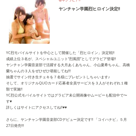
ヤンチャン学園烈ヒロイン決定!!
YC烈モバイルサイトを中心として開催した「烈ヒロイン」決定戦!!
成績上位３名が、スペシャルユニット“烈風団”としてグラビア登場!!
ヤンチャン学園音楽部で活躍する大月あくあちゃん、小山夏希ちゃん、高橋
蘭ちゃんの３人をぜひぜひ堪能してね!!!
抽選でサイン付き生チェキを７名様にプレゼントしちゃいます♪
そして、オリジナルQUOカード応募者全員サービスを３人がそれぞれ１種
類で実施!!
YC烈公式モバイルサイトではグラビア未公開画像やムービーも配信中で〜
す♥
詳しくはサイトにアクセスしてね!!♥♥
さらに、ヤンチャン学園音楽部CDデビュー決定です!! 「コイハナビ」５月
27日発売!!!