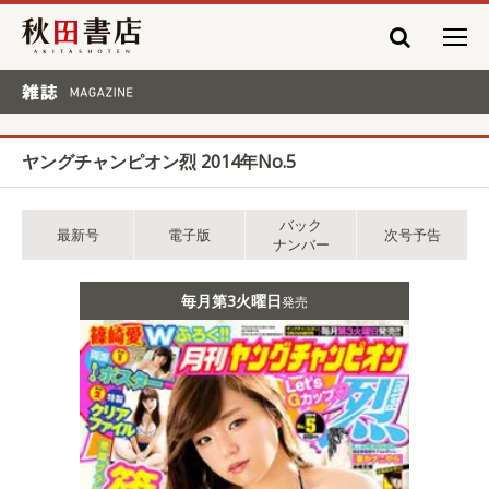
秋田書店
雑誌 MAGAZINE
ヤングチャンピオン烈 2014年No.5
バック
最新号
電子版
次号予告
ナンバー
毎月第3火曜日
発売