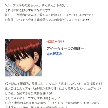
Gカップ大爆発の愛ちゃん、瞬く胸元からの光…。
それは暗闇を照らす希望なのです♥
毎日、一所懸命にがんばる愛ちゃんは神々しいほどに眩しいのです!!
お部屋でいつでも会える篠崎愛ちゃんの特製グッズできました♥♥
特別読み切り!!!
アイ—もう一つの凍牌—
志名坂高次
YC本誌にて圧倒的大反響により、なんと『凍牌』スピンオフ出張掲載です!!
主人公はなんとアイ!! 幼少期の地獄の日々により危険な女と化したアイはK
との戦いを経てさらに成長を遂げる!!
そして過去のトラウマと彼女は向き合う…!!
YC烈初参戦の志名坂高次の新作『アイ〜もう一つの凍牌〜』お楽しみに♪
『凍牌〜人柱篇〜』第７巻は大好評発売中です!!