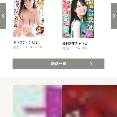
ヤングチャンピオ…
チャ
週刊少年チャンピ…
発売日：2026.08.10
発売
発売日：2026.08.06
雑誌一覧