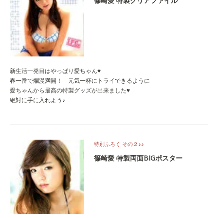
篠崎愛 特製クリアファイル
新生活一発目はやっぱり愛ちゃん♥
春一番で爛漫満開！ 元気一杯にトライできるように
愛ちゃんから最高の特製グッズが出来ました♥
絶対に手に入れよう♪
特別ふろく その２♪♪
篠崎愛 特製両面BIGポスター