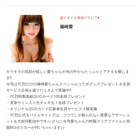
超ドキドキ巻頭グラビア♥
篠崎愛
キラキラの笑顔が眩しい愛ちゃんが光の中からたっぷりとアナタを癒しま
す!!
今号はYC烈だけの篠崎愛ちゃんスペシャルコラボグッズプレゼント＆全員
サービス企画を盛りだくさんで実施中!!
・YC烈特製表紙QUOカード100名様プレゼント
・直筆サイン入り生チェキを７名様プレゼント
・オリジナルQUOカード応募者全員サービス３種実施
・YC烈公式モバイルサイトでは、ココでしか観られない貴重なアザーショ
ットを大好評配信中です♪♪ さらに今号愛ちゃんの特製クリアファイルと両
面BIGポスターが付いちゃいます♪♪