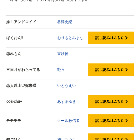
妹！アンドロイド
谷澤史紀
ばくおん!!
おりもとみまな
恋れもん
東鉄神
三日月がわらってる
艶々
恋人以上♡嫁未満
いとうえい
cos-chu♥
あずまゆき
チチチチ
クール教信者
鬱ごはん
施川ユウキ