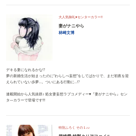
大人気御礼♥センターカラー!!
妻がナニやら
林崎文博
デキる妻になれるかな!?
夢の新婚生活が始まったのに“わらしべ妄想”をしてばかりで、まだ初夜を迎
えられていない歩夢…。ついにある行動に…!?
連載開始から人気抜群♪ 処女妻妄想ラブコメディー♥『妻がナニやら』セン
タ—カラーで登場です!!!
特別ふろく その１♪♪