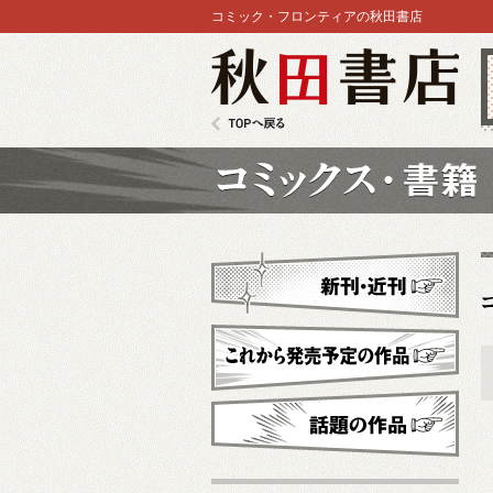
コミック・フロンティアの秋田書店
秋田書店
TOPへ戻る
コミックス
新刊・近刊
これから発売予定
話題の作品