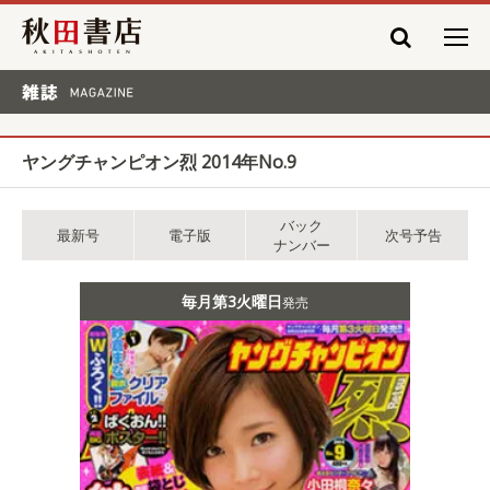
秋田書店
雑誌 MAGAZINE
ヤングチャンピオン烈 2014年No.9
バック
最新号
電子版
次号予告
ナンバー
毎月第3火曜日
発売