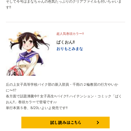
そして今号はまなちゃんの色気たっぷりのクリアファイルも付いちゃいま
す!!
超人気巻頭カラー!!
ばくおん!!
おりもとみまな
丘の上女子高等学校バイク部の新入部員・千雨の２輪教習の行方やいか
に〜!!?
各方面で話題沸騰中!! 女子高生×バイク!! ハイテンション・コミック「ばく
おん!!」巻頭カラーで登場です♪♪
単行本第５巻、8/20いよいよ発売です!!