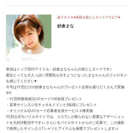
超ドキドキ♥表紙＆袋とじヌードグラビア♥
紗倉まな
巻頭はトップSEXYアイドル・紗倉まなちゃんの袋とじヌードです♪
最近とっても大人っぽい雰囲気も出すようになったまなちゃんのフェロモン
を感じてください♥
今号はYC烈だけの紗倉まなちゃんのプレゼント企画を盛りだくさんで実施
中!!
・YC烈特製表紙QUOカード100名様プレゼント
・直筆サイン入り生チェキをドドンと9名様にプレゼント
・オリジナルQUOカード応募者全員サービス３種実施
YC烈公式モバイルサイトでは、ココでしか観られない貴重なアザーショッ
トを大好評配信中です♪♪ さらにモバイルサイトからのご応募で、この撮影
で使用したサイン入りTシャツとアイテムを抽選でプレゼントします♪♪