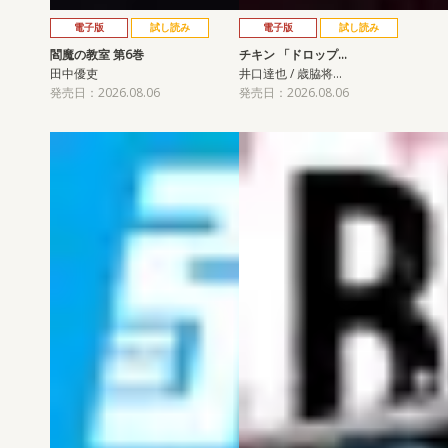
電子版
試し読み
電子版
試し読み
閻魔の教室 第6巻
チキン 「ドロップ…
田中優吏
井口達也 / 歳脇将…
発売日：2026.08.06
発売日：2026.08.06