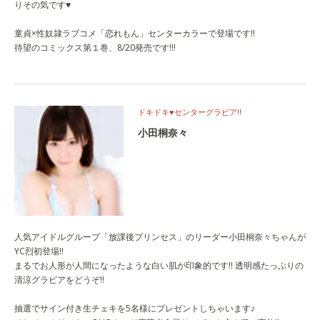
りその気です♥
童貞×性奴隷ラブコメ「恋れもん」センターカラーで登場です!!
待望のコミックス第１巻、8/20発売です!!!
ドキドキ♥センターグラビア!!
小田桐奈々
人気アイドルグループ「放課後プリンセス」のリーダー小田桐奈々ちゃんが
YC烈初登場!!
まるでお人形が人間になったような白い肌が印象的です!! 透明感たっぷりの
清涼グラビアをどうぞ!!
抽選でサイン付き生チェキを5名様にプレゼントしちゃいます♪