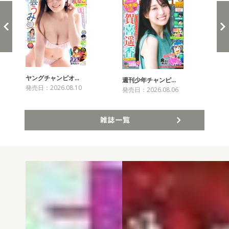
ヤングチャンピオ…
チャ
週刊少年チャンピ…
発売日：2026.08.10
発売
発売日：2026.08.06
雑誌一覧