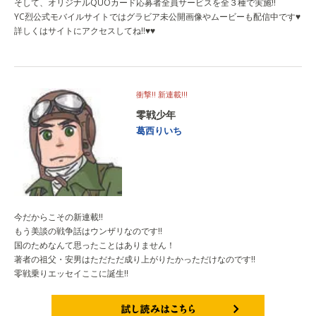
そして、オリジナルQUOカード応募者全員サービスを全３種で実施!!
YC烈公式モバイルサイトではグラビア未公開画像やムービーも配信中です♥
詳しくはサイトにアクセスしてね!!♥♥
衝撃!! 新連載!!!
零戦少年
葛西りいち
今だからこその新連載!!
もう美談の戦争話はウンザリなのです!!
国のためなんて思ったことはありません！
著者の祖父・安男はただただ成り上がりたかっただけなのです!!
零戦乗りエッセイここに誕生!!