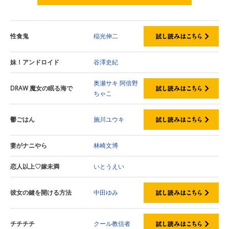
試し読みはこちら
性食鬼
稲光伸二
妹！アンドロイド
谷澤史紀
奥瀬サキ
阿倍野
DRAW 魔女の眠る海で
ちゃこ
鬱ごはん
施川ユウキ
妻がナニやら
林崎文博
恋人以上♡嫁未満
いとうえい
彼女の鍵を開ける方法
中田ゆみ
チチチチ
クール教信者