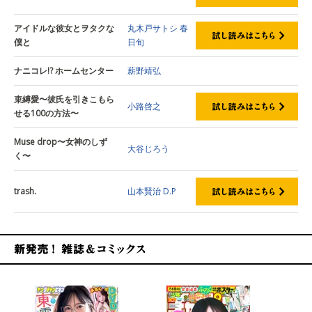
アイドルな彼女とヲタクな
丸木戸サトシ
春
僕と
日旬
ナニコレ!? ホームセンター
薪野靖弘
束縛愛〜彼氏を引きこもら
小路啓之
せる100の方法〜
Muse drop〜女神のしず
大谷じろう
く〜
trash.
山本賢治
D.P
新発売！雑誌&コミックス