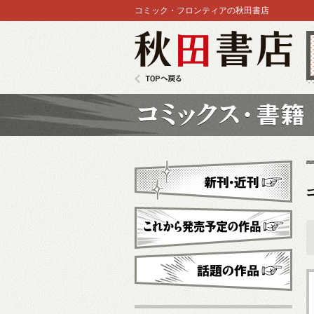
コミック・フロンティアの秋田書店
秋田書店
TOPへ戻る
コミックス
新刊・近刊
これから発売予定
話題の作品