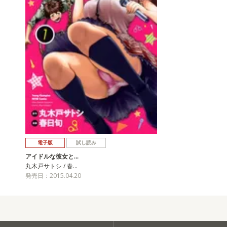
電子版
試し読み
アイドルな彼女と…
丸木戸サトシ / 春…
発売日：2015.04.20