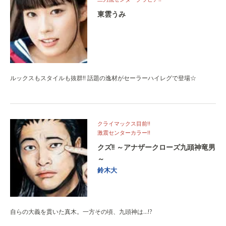
東雲うみ
ルックスもスタイルも抜群!! 話題の逸材がセーラーハイレグで登場☆
クライマックス目前!!
激震センターカラー!!
クズ!! ～アナザークローズ九頭神竜男
～
鈴木大
自らの大義を貫いた真木。一方その頃、九頭神は…!?