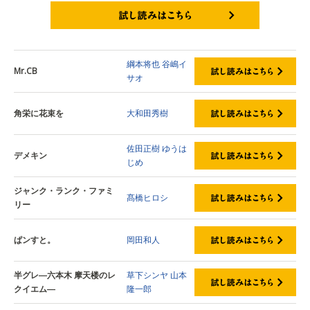
試し読みはこちら
綱本将也
谷嶋イ
Mr.CB
サオ
角栄に花束を
大和田秀樹
佐田正樹
ゆうは
デメキン
じめ
ジャンク・ランク・ファミ
髙橋ヒロシ
リー
ぱンすと。
岡田和人
半グレ―六本木 摩天楼のレ
草下シンヤ
山本
クイエム―
隆一郎