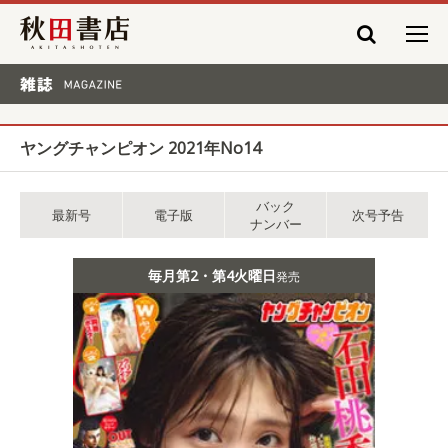
秋田書店
雑誌 MAGAZINE
ヤングチャンピオン 2021年No14
バック
最新号
電子版
次号予告
ナンバー
毎月第2・第4火曜日
発売