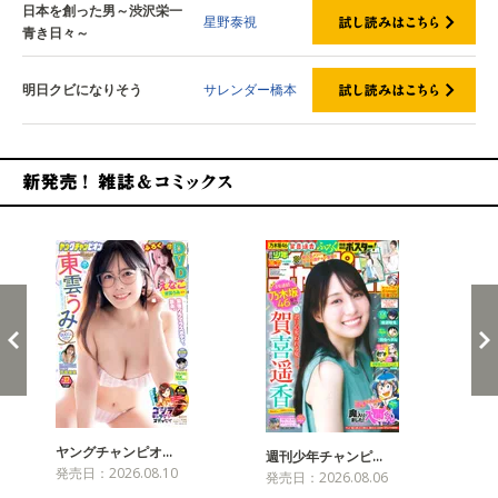
日本を創った男～渋沢栄一
星野泰視
青き日々～
明日クビになりそう
サレンダー橋本
新発売！雑誌&コミックス
ヤングチャンピオ…
チャ
週刊少年チャンピ…
発売日：2026.08.10
発売
発売日：2026.08.06