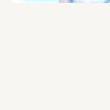
電子版
試し読み
電子版
試し読み
弱虫ペダル SPARE …
BREAK BACK 第25巻
渡辺航
KASA
発売日：2026.08.06
発売日：2026.08.06