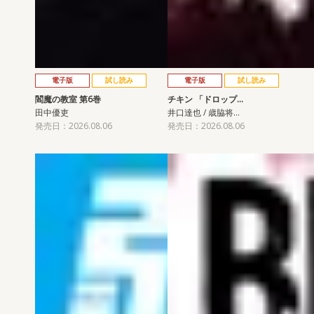
電子版
試し読み
電子版
試し読み
閻魔の教室 第6巻
チキン 「ドロップ…
田中優吏
井口達也 / 歳脇将…
発売日：2026.08.06
発売日：2026.08.06