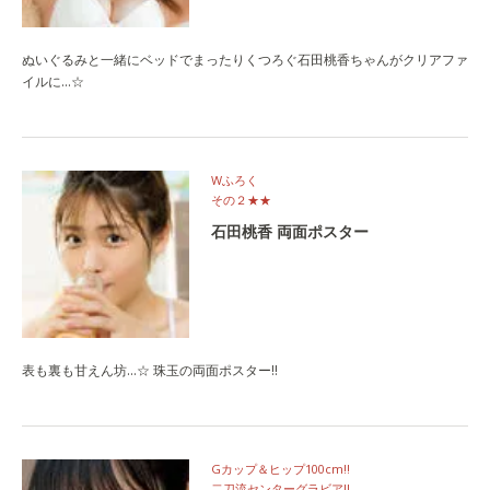
ぬいぐるみと一緒にベッドでまったりくつろぐ石田桃香ちゃんがクリアファ
イルに…☆
Wふろく
その２★★
石田桃香 両面ポスター
表も裏も甘えん坊…☆ 珠玉の両面ポスター!!
Gカップ＆ヒップ100cm!!
二刀流センターグラビア!!