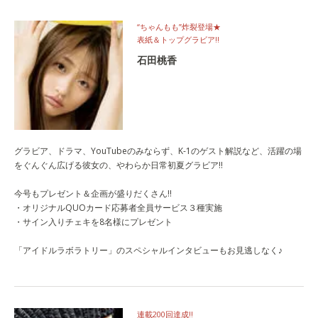
“ちゃんもも”炸裂登場★
表紙＆トップグラビア!!
石田桃香
グラビア、ドラマ、YouTubeのみならず、K-1のゲスト解説など、活躍の場
をぐんぐん広げる彼女の、やわらか日常初夏グラビア!!
今号もプレゼント＆企画が盛りだくさん!!
・オリジナルQUOカード応募者全員サービス３種実施
・サイン入りチェキを8名様にプレゼント
「アイドルラボラトリー」のスペシャルインタビューもお見逃しなく♪
連載200回達成!!