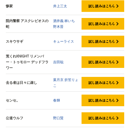
惨家
井上三太
院内警察 アスクレピオスの
酒井義
林いち
蛇
野木晋
スキウサギ
キューライス
荒くれKNIGHT リメンバ
ー・トゥモロー デッドフラ
吉田聡
ワー
葉月京
折笠りょ
去る者は日々に疎し
こ
センセ。
春輝
公道ウルフ
野口賢