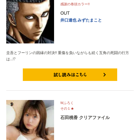
感謝の巻頭カラー!!
OUT
井口達也
みずたまこと
圭吾とフーリンの因縁の対決!! 重傷を負いながらも続く互角の死闘の行方
は…!?
試し読みはこちら
Wふろく
その１★
石田桃香 クリアファイル