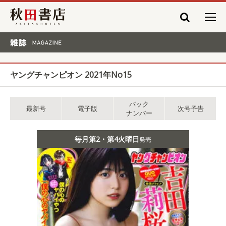
秋田書店
雑誌 MAGAZINE
ヤングチャンピオン 2021年No15
バック
最新号
電子版
次号予告
ナンバー
毎月第2・第4火曜日
発売