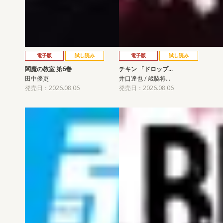
電子版
試し読み
電子版
試し読み
閻魔の教室 第6巻
チキン 「ドロップ…
田中優吏
井口達也 / 歳脇将…
発売日：2026.08.06
発売日：2026.08.06