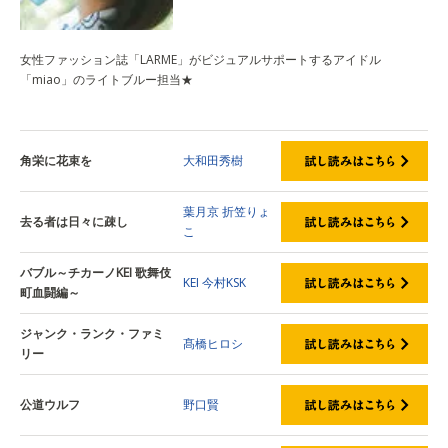
女性ファッション誌「LARME」がビジュアルサポートするアイドル
「miao」のライトブルー担当★
角栄に花束を
大和田秀樹
葉月京
折笠りょ
去る者は日々に疎し
こ
バブル～チカーノKEI 歌舞伎
KEI
今村KSK
町血闘編～
ジャンク・ランク・ファミ
髙橋ヒロシ
リー
公道ウルフ
野口賢