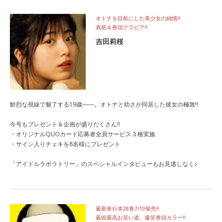
オトナを目前にした美少女の純情!!
表紙＆巻頭グラビア!!
吉田莉桜
鮮烈な視線で魅了する19歳――。オトナと幼さが同居した彼女の極致!!
今号もプレゼント＆企画が盛りだくさん!!
・オリジナルQUOカード応募者全員サービス３種実施
・サイン入りチェキを8名様にプレゼント
「アイドルラボラトリー」のスペシャルインタビューもお見逃しなく♪
最新単行本28巻7/19発売!!
最凶最高お笑い道、爆笑巻頭カラー!!