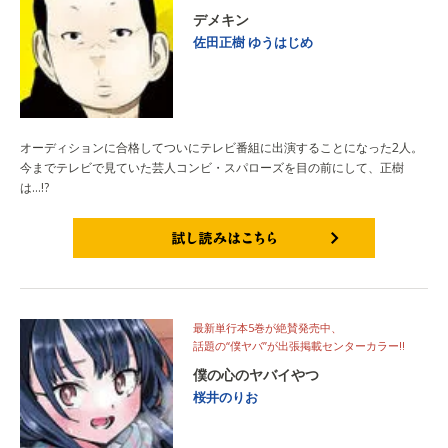
デメキン
佐田正樹
ゆうはじめ
オーディションに合格してついにテレビ番組に出演することになった2人。
今までテレビで見ていた芸人コンビ・スパローズを目の前にして、正樹
は…!?
試し読みはこちら
最新単行本5巻が絶賛発売中、
話題の“僕ヤバ”が出張掲載センターカラー!!
僕の心のヤバイやつ
桜井のりお