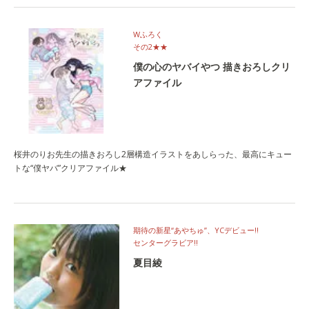
Wふろく
その2★★
僕の心のヤバイやつ 描きおろしクリ
アファイル
桜井のりお先生の描きおろし2層構造イラストをあしらった、最高にキュー
トな“僕ヤバ”クリアファイル★
期待の新星“あやちゅ”、YCデビュー!!
センターグラビア!!
夏目綾