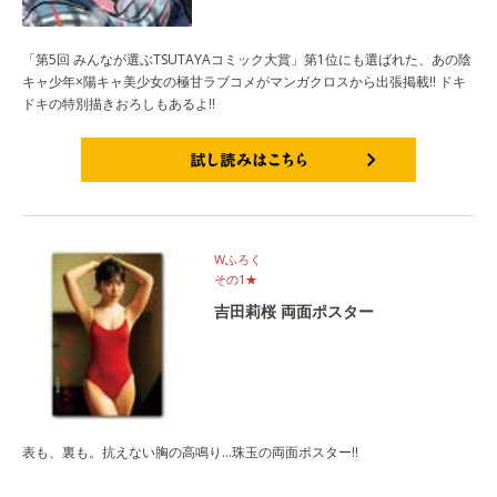
「第5回 みんなが選ぶTSUTAYAコミック大賞」第1位にも選ばれた、あの陰
キャ少年×陽キャ美少女の極甘ラブコメがマンガクロスから出張掲載!! ドキ
ドキの特別描きおろしもあるよ!!
試し読みはこちら
Wふろく
その1★
吉田莉桜 両面ポスター
表も、裏も。抗えない胸の高鳴り…珠玉の両面ポスター!!