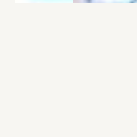
電子版
試し読み
電子版
試し読み
弱虫ペダル SPARE …
BREAK BACK 第25巻
渡辺航
KASA
発売日：2026.08.06
発売日：2026.08.06