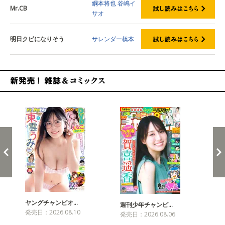
綱本将也
谷嶋イ
Mr.CB
サオ
明日クビになりそう
サレンダー橋本
新発売！雑誌&コミックス
ヤングチャンピオ…
チャ
週刊少年チャンピ…
発売日：2026.08.10
発売
発売日：2026.08.06