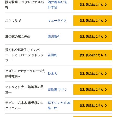
院内警察 アスクレピオスの
酒井義
林いち
蛇
野木晋
スキウサギ
キューライス
裏の家の魔女先生
西川魯介
荒くれKNIGHT リメンバ
ー・トゥモロー デッドフラ
吉田聡
ワー
クズ!! ～アナザークローズ九
鈴木大
頭神竜男～
マトリと狂犬 ―路地裏の男
田島隆
マサシ
達―
半グレ―六本木 摩天楼のレ
草下シンヤ
山本
クイエム―
隆一郎