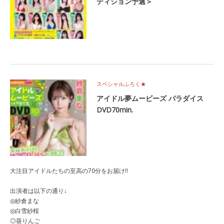
ディション予選＞
スペシャルふろく★
アイドル夢ムービーズ パラダイス
DVD70min.
大注目アイドルたちの至高の70分をお届け‼
出演者は以下の通り↓
◎紗倉まな
◎白雪紗桜
◎葵りんご