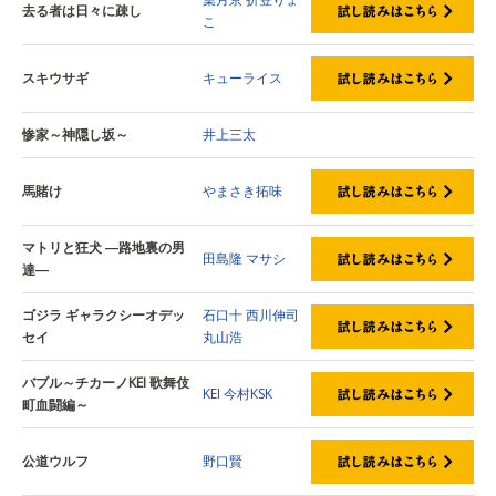
去る者は日々に疎し
こ
スキウサギ
キューライス
惨家～神隠し坂～
井上三太
馬賭け
やまさき拓味
マトリと狂犬 ―路地裏の男
田島隆
マサシ
達―
ゴジラ ギャラクシーオデッ
石口十
西川伸司
セイ
丸山浩
バブル～チカーノKEI 歌舞伎
KEI
今村KSK
町血闘編～
公道ウルフ
野口賢