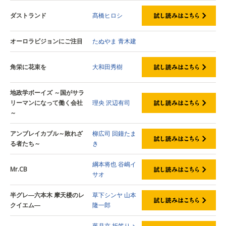
ダストランド
髙橋ヒロシ
オーロラビジョンにご注目
たぬやま
青木建
角栄に花束を
大和田秀樹
地政学ボーイズ ～国がサラ
リーマンになって働く会社
理央
沢辺有司
～
アンブレイカブル～敗れざ
柳広司
回鐘たま
る者たち～
き
綱本将也
谷嶋イ
Mr.CB
サオ
半グレ―六本木 摩天楼のレ
草下シンヤ
山本
クイエム―
隆一郎
葉月京
折笠りょ