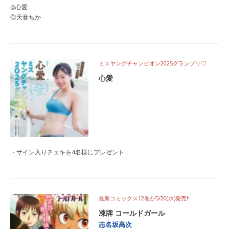
◎心愛
◎天音ちか
ミスヤングチャンピオン2025グランプリ♡
心愛
・サイン入りチェキを4名様にプレゼント
最新コミックス12巻が5/20(水)発売‼
凍牌 コールドガール
志名坂高次