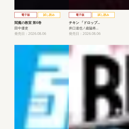
電子版
試し読み
電子版
試し読み
閻魔の教室 第6巻
チキン 「ドロップ…
田中優吏
井口達也 / 歳脇将…
発売日：2026.08.06
発売日：2026.08.06