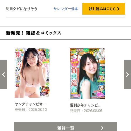
明日クビになりそう
サレンダー橋本
新発売！雑誌&コミックス
ヤングチャンピオ…
チャ
週刊少年チャンピ…
発売日：2026.08.10
発売
発売日：2026.08.06