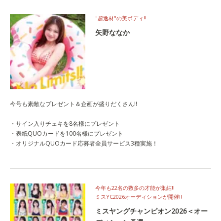
"超逸材"の美ボディ‼
矢野ななか
今号も素敵なプレゼント＆企画が盛りだくさん!!
・サイン入りチェキを8名様にプレゼント
・表紙QUOカードを100名様にプレゼント
・オリジナルQUOカード応募者全員サービス3種実施！
今年も22名の数多の才能が集結‼
ミスYC2026オーディションが開催‼
ミスヤングチャンピオン2026＜オー