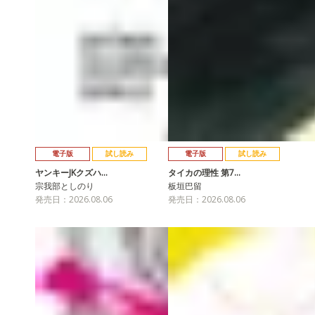
電子版
試し読み
電子版
試し読み
ヤンキーJKクズハ…
タイカの理性 第7…
宗我部としのり
板垣巴留
発売日：2026.08.06
発売日：2026.08.06