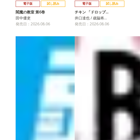
電子版
試し読み
電子版
試し読み
閻魔の教室 第6巻
チキン 「ドロップ…
田中優吏
井口達也 / 歳脇将…
発売日：2026.08.06
発売日：2026.08.06