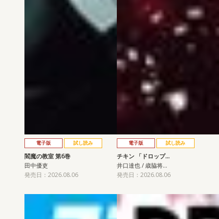
電子版
試し読み
電子版
試し読み
閻魔の教室 第6巻
チキン 「ドロップ…
田中優吏
井口達也 / 歳脇将…
発売日：2026.08.06
発売日：2026.08.06