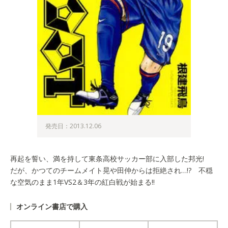
発売日：2013.12.06
再起を誓い、満を持して東条高校サッカー部に入部した邦光!
だが、かつてのチームメイト晃や田仲からは拒絶され…!? 不穏
な空気のまま1年VS2＆3年の紅白戦が始まる!!
オンライン書店で購入