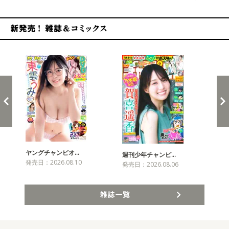
新発売！雑誌&コミックス
ヤングチャンピオ…
チャ
週刊少年チャンピ…
発売日：2026.08.10
発売
発売日：2026.08.06
雑誌一覧