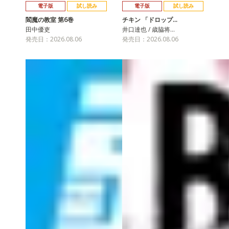
電子版
試し読み
電子版
試し読み
閻魔の教室 第6巻
チキン 「ドロップ…
田中優吏
井口達也 / 歳脇将…
発売日：2026.08.06
発売日：2026.08.06