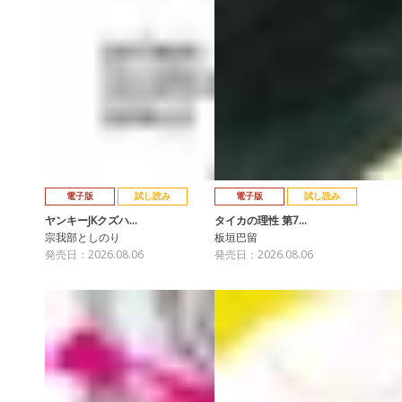
電子版
試し読み
電子版
試し読み
ヤンキーJKクズハ…
タイカの理性 第7…
宗我部としのり
板垣巴留
発売日：2026.08.06
発売日：2026.08.06